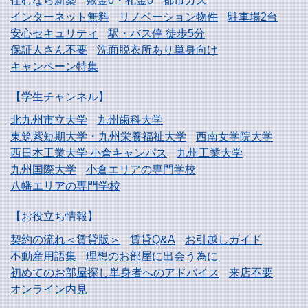
住むなら新築
敷金0・礼金0
都市ガス
インターネット無料
リノベーション物件
駐車場2台
安心セキュリティ
駅・バス停 徒歩5分
保証人さん不要
洗面脱衣所あり単身向け
キャンペーン特集
【学生チャンネル】
北九州市立大学
九州歯科大学
東筑紫短期大学・
九州栄養福祉大学
西南女学院大学
西日本工業大学
小倉キャンパス
九州工業大学
九州国際大学
小倉エリアの専門学校
八幡エリアの専門学校
【お役立ち情報】
契約の流れ＜賃貸版＞
賃貸Q&A
お引越しガイド
不動産用語集
理想のお部屋に出会う為に
初めてのお部屋探し
単身者へのアドバイス
来店不要
オンライン内見