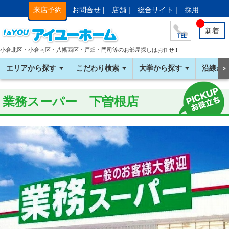
来店予約
お問合せ |
店舗 |
総合サイト |
採用
新着
小倉北区・小倉南区・八幡西区・戸畑・門司等のお部屋探しはお任せ!!
エリアから探す
こだわり検索
大学から探す
沿線か
＞
業務スーパー 下曽根店