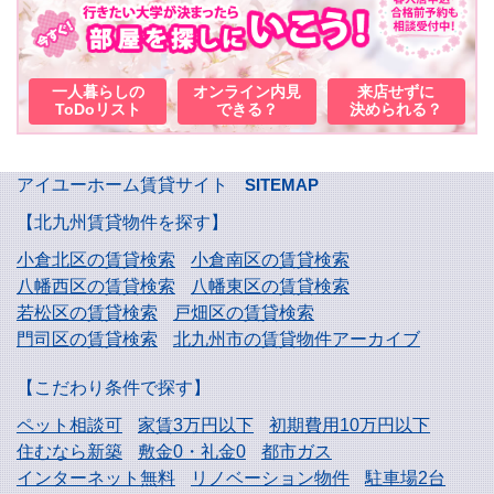
一人暮らしの
オンライン内見
来店せずに
ToDoリスト
できる？
決められる？
アイユーホーム賃貸サイト
SITEMAP
【北九州賃貸物件を探す】
小倉北区の賃貸検索
小倉南区の賃貸検索
八幡西区の賃貸検索
八幡東区の賃貸検索
若松区の賃貸検索
戸畑区の賃貸検索
門司区の賃貸検索
北九州市の賃貸物件アーカイブ
【こだわり条件で探す】
ペット相談可
家賃3万円以下
初期費用10万円以下
住むなら新築
敷金0・礼金0
都市ガス
インターネット無料
リノベーション物件
駐車場2台