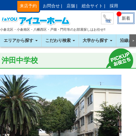
来店予約
お問合せ |
店舗 |
総合サイト |
採用
新着
小倉北区・小倉南区・八幡西区・戸畑・門司等のお部屋探しはお任せ!!
エリアから探す
こだわり検索
大学から探す
沿線か
＞
沖田中学校