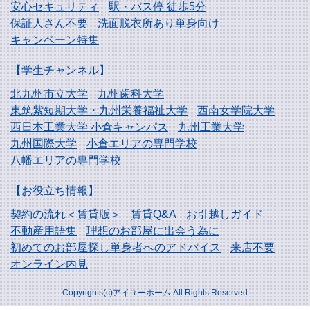
安心セキュリティ
駅・バス停 徒歩5分
保証人さん不要
洗面脱衣所あり単身向け
キャンペーン特集
【学生チャンネル】
北九州市立大学
九州歯科大学
東筑紫短期大学・
九州栄養福祉大学
西南女学院大学
西日本工業大学
小倉キャンパス
九州工業大学
九州国際大学
小倉エリアの専門学校
八幡エリアの専門学校
【お役立ち情報】
契約の流れ＜賃貸版＞
賃貸Q&A
お引越しガイド
不動産用語集
理想のお部屋に出会う為に
初めてのお部屋探し
単身者へのアドバイス
来店不要
オンライン内見
Copyrights(c)アイユーホーム All Rights Reserved