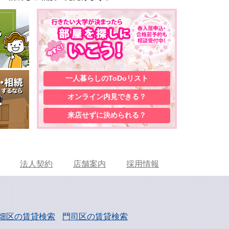
一人暮らしの
ToDoリスト
オンライン内見
できる？
来店せずに
決められる？
法人契約
店舗案内
採用情報
畑区の賃貸検索
門司区の賃貸検索