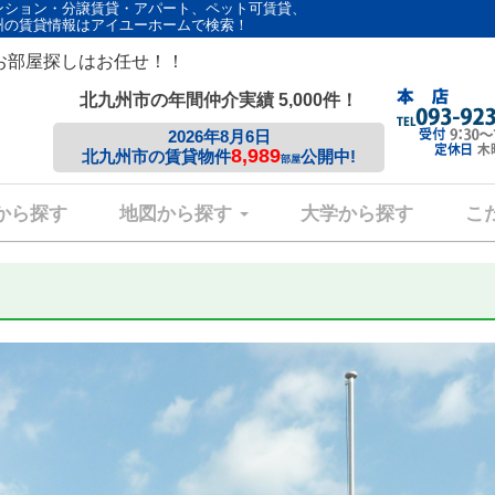
ンション・分譲賃貸・アパート、ペット可賃貸、
州の賃貸情報はアイユーホームで検索！
お部屋探しはお任せ！！
北九州市の年間仲介実績 5,000件！
2026年8月6日
8,989
北九州市の賃貸物件
公開中!
部屋
から探す
地図から探す
大学から探す
こ