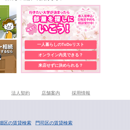
一人暮らしの
ToDoリスト
オンライン内見
できる？
来店せずに
決められる？
法人契約
店舗案内
採用情報
畑区の賃貸検索
門司区の賃貸検索