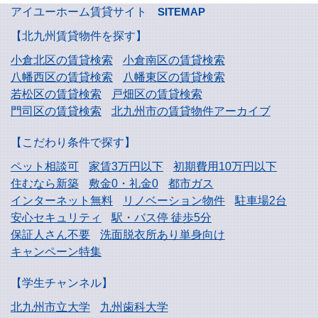
アイユーホーム賃貸サイト
SITEMAP
【北九州賃貸物件を探す】
小倉北区の賃貸検索
小倉南区の賃貸検索
八幡西区の賃貸検索
八幡東区の賃貸検索
若松区の賃貸検索
戸畑区の賃貸検索
門司区の賃貸検索
北九州市の賃貸物件アーカイブ
【こだわり条件で探す】
ペット相談可
家賃3万円以下
初期費用10万円以下
住むなら新築
敷金0・礼金0
都市ガス
インターネット無料
リノベーション物件
駐車場2台
安心セキュリティ
駅・バス停 徒歩5分
保証人さん不要
洗面脱衣所あり単身向け
キャンペーン特集
【学生チャンネル】
北九州市立大学
九州歯科大学