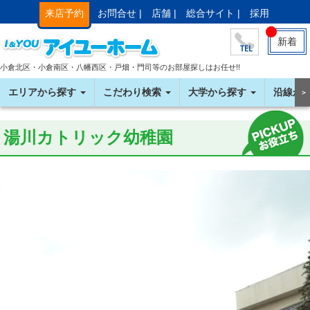
来店予約
お問合せ |
店舗 |
総合サイト |
採用
新着
小倉北区・小倉南区・八幡西区・戸畑・門司等のお部屋探しはお任せ!!
エリアから探す
こだわり検索
大学から探す
沿線か
＞
湯川カトリック幼稚園