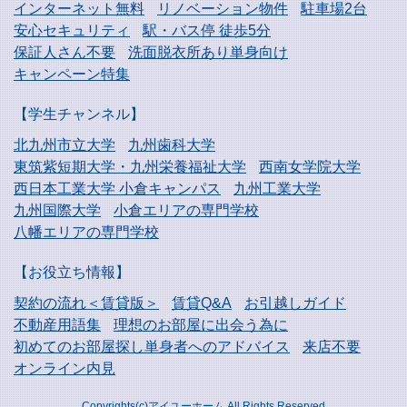
インターネット無料
リノベーション物件
駐車場2台
安心セキュリティ
駅・バス停 徒歩5分
保証人さん不要
洗面脱衣所あり単身向け
キャンペーン特集
【学生チャンネル】
北九州市立大学
九州歯科大学
東筑紫短期大学・
九州栄養福祉大学
西南女学院大学
西日本工業大学
小倉キャンパス
九州工業大学
九州国際大学
小倉エリアの専門学校
八幡エリアの専門学校
【お役立ち情報】
契約の流れ＜賃貸版＞
賃貸Q&A
お引越しガイド
不動産用語集
理想のお部屋に出会う為に
初めてのお部屋探し
単身者へのアドバイス
来店不要
オンライン内見
Copyrights(c)アイユーホーム All Rights Reserved