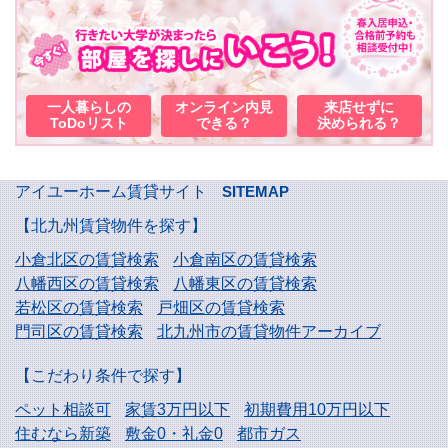
一人暮らしの
オンライン内見
来店せずに
ToDoリスト
できる？
決められる？
アイユーホーム賃貸サイト
SITEMAP
【北九州賃貸物件を探す】
小倉北区の賃貸検索
小倉南区の賃貸検索
八幡西区の賃貸検索
八幡東区の賃貸検索
若松区の賃貸検索
戸畑区の賃貸検索
門司区の賃貸検索
北九州市の賃貸物件アーカイブ
【こだわり条件で探す】
ペット相談可
家賃3万円以下
初期費用10万円以下
住むなら新築
敷金0・礼金0
都市ガス