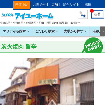
来店予約
お問合せ |
店舗 |
総合サイト |
採用
新着
小倉北区・小倉南区・八幡西区・戸畑・門司等のお部屋探しはお任せ!!
エリアから探す
こだわり検索
大学から探す
沿線か
＞
炭火焼肉 旨辛