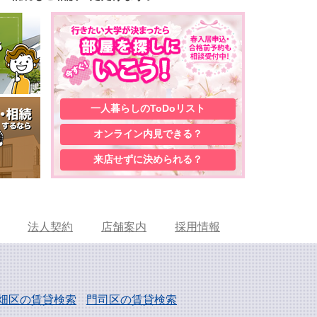
一人暮らしの
ToDoリスト
オンライン内見
できる？
来店せずに
決められる？
法人契約
店舗案内
採用情報
畑区の賃貸検索
門司区の賃貸検索