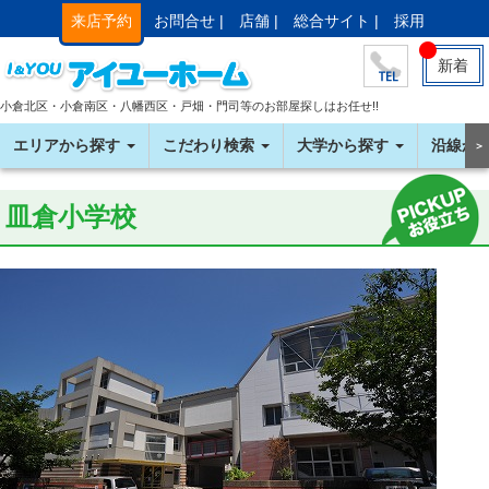
来店予約
お問合せ |
店舗 |
総合サイト |
採用
新着
小倉北区・小倉南区・八幡西区・戸畑・門司等のお部屋探しはお任せ!!
エリアから探す
こだわり検索
大学から探す
沿線か
＞
皿倉小学校