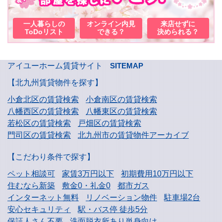
一人暮らしの
オンライン内見
来店せずに
ToDoリスト
できる？
決められる？
アイユーホーム賃貸サイト
SITEMAP
【北九州賃貸物件を探す】
小倉北区の賃貸検索
小倉南区の賃貸検索
八幡西区の賃貸検索
八幡東区の賃貸検索
若松区の賃貸検索
戸畑区の賃貸検索
門司区の賃貸検索
北九州市の賃貸物件アーカイブ
【こだわり条件で探す】
ペット相談可
家賃3万円以下
初期費用10万円以下
住むなら新築
敷金0・礼金0
都市ガス
インターネット無料
リノベーション物件
駐車場2台
安心セキュリティ
駅・バス停 徒歩5分
保証人さん不要
洗面脱衣所あり単身向け