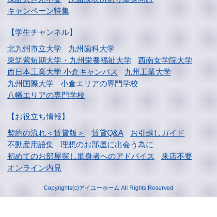
キャンペーン特集
【学生チャンネル】
北九州市立大学
九州歯科大学
東筑紫短期大学・
九州栄養福祉大学
西南女学院大学
西日本工業大学
小倉キャンパス
九州工業大学
九州国際大学
小倉エリアの専門学校
八幡エリアの専門学校
【お役立ち情報】
契約の流れ＜賃貸版＞
賃貸Q&A
お引越しガイド
不動産用語集
理想のお部屋に出会う為に
初めてのお部屋探し
単身者へのアドバイス
来店不要
オンライン内見
Copyrights(c)アイユーホーム All Rights Reserved