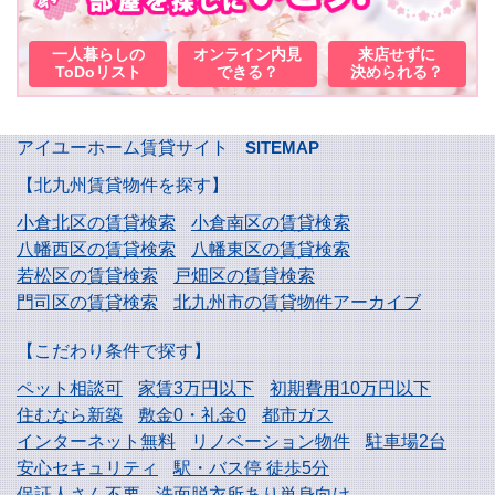
一人暮らしの
オンライン内見
来店せずに
ToDoリスト
できる？
決められる？
アイユーホーム賃貸サイト
SITEMAP
【北九州賃貸物件を探す】
小倉北区の賃貸検索
小倉南区の賃貸検索
八幡西区の賃貸検索
八幡東区の賃貸検索
若松区の賃貸検索
戸畑区の賃貸検索
門司区の賃貸検索
北九州市の賃貸物件アーカイブ
【こだわり条件で探す】
ペット相談可
家賃3万円以下
初期費用10万円以下
住むなら新築
敷金0・礼金0
都市ガス
インターネット無料
リノベーション物件
駐車場2台
安心セキュリティ
駅・バス停 徒歩5分
保証人さん不要
洗面脱衣所あり単身向け