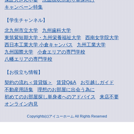
キャンペーン特集
【学生チャンネル】
北九州市立大学
九州歯科大学
東筑紫短期大学・
九州栄養福祉大学
西南女学院大学
西日本工業大学
小倉キャンパス
九州工業大学
九州国際大学
小倉エリアの専門学校
八幡エリアの専門学校
【お役立ち情報】
契約の流れ＜賃貸版＞
賃貸Q&A
お引越しガイド
不動産用語集
理想のお部屋に出会う為に
初めてのお部屋探し
単身者へのアドバイス
来店不要
オンライン内見
Copyrights(c)アイユーホーム All Rights Reserved