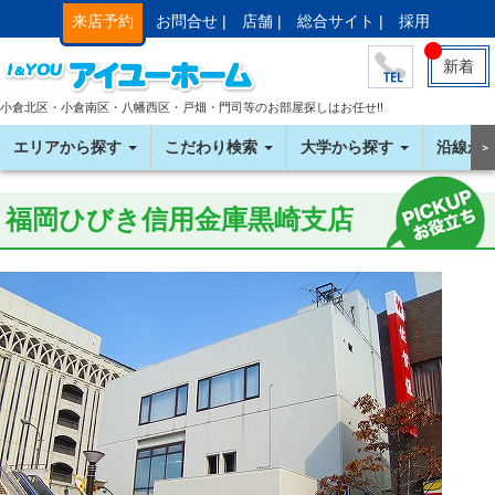
来店予約
お問合せ |
店舗 |
総合サイト |
採用
新着
小倉北区・小倉南区・八幡西区・戸畑・門司等のお部屋探しはお任せ!!
エリアから探す
こだわり検索
大学から探す
沿線か
＞
福岡ひびき信用金庫黒崎支店