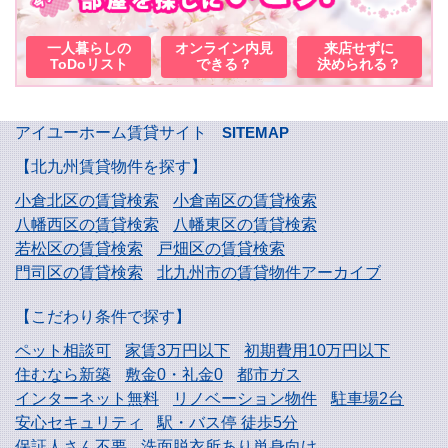
一人暮らしの
オンライン内見
来店せずに
ToDoリスト
できる？
決められる？
アイユーホーム賃貸サイト
SITEMAP
【北九州賃貸物件を探す】
小倉北区の賃貸検索
小倉南区の賃貸検索
八幡西区の賃貸検索
八幡東区の賃貸検索
若松区の賃貸検索
戸畑区の賃貸検索
門司区の賃貸検索
北九州市の賃貸物件アーカイブ
【こだわり条件で探す】
ペット相談可
家賃3万円以下
初期費用10万円以下
住むなら新築
敷金0・礼金0
都市ガス
インターネット無料
リノベーション物件
駐車場2台
安心セキュリティ
駅・バス停 徒歩5分
保証人さん不要
洗面脱衣所あり単身向け