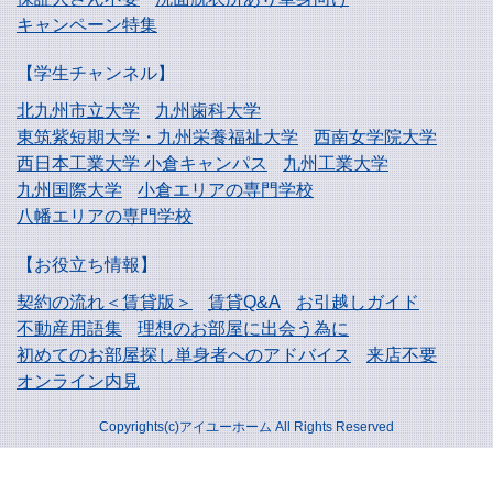
キャンペーン特集
【学生チャンネル】
北九州市立大学
九州歯科大学
東筑紫短期大学・
九州栄養福祉大学
西南女学院大学
西日本工業大学
小倉キャンパス
九州工業大学
九州国際大学
小倉エリアの専門学校
八幡エリアの専門学校
【お役立ち情報】
契約の流れ＜賃貸版＞
賃貸Q&A
お引越しガイド
不動産用語集
理想のお部屋に出会う為に
初めてのお部屋探し
単身者へのアドバイス
来店不要
オンライン内見
Copyrights(c)アイユーホーム All Rights Reserved