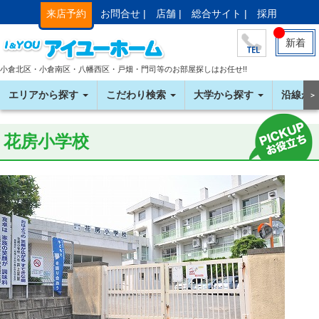
来店予約
お問合せ |
店舗 |
総合サイト |
採用
新着
小倉北区・小倉南区・八幡西区・戸畑・門司等のお部屋探しはお任せ!!
エリアから探す
こだわり検索
大学から探す
沿線か
＞
花房小学校