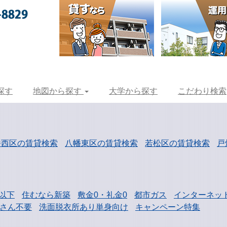
探す
地図から探す
大学から探す
こだわり検索
幡西区の賃貸検索
八幡東区の賃貸検索
若松区の賃貸検索
戸
以下
住むなら新築
敷金0・礼金0
都市ガス
インターネッ
さん不要
洗面脱衣所あり単身向け
キャンペーン特集