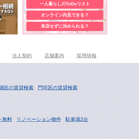
一人暮らしの
ToDoリスト
オンライン内見
できる？
来店せずに
決められる？
法人契約
店舗案内
採用情報
畑区の賃貸検索
門司区の賃貸検索
ト無料
リノベーション物件
駐車場2台