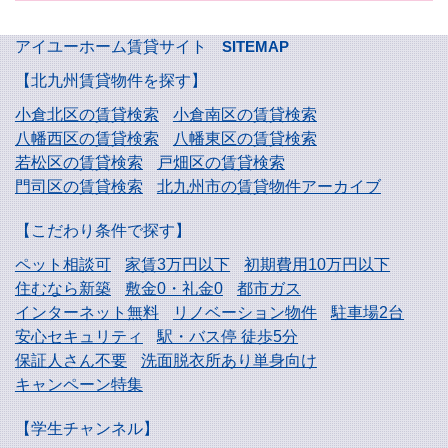
アイユーホーム賃貸サイト
SITEMAP
【北九州賃貸物件を探す】
小倉北区の賃貸検索
小倉南区の賃貸検索
八幡西区の賃貸検索
八幡東区の賃貸検索
若松区の賃貸検索
戸畑区の賃貸検索
門司区の賃貸検索
北九州市の賃貸物件アーカイブ
【こだわり条件で探す】
ペット相談可
家賃3万円以下
初期費用10万円以下
住むなら新築
敷金0・礼金0
都市ガス
インターネット無料
リノベーション物件
駐車場2台
安心セキュリティ
駅・バス停 徒歩5分
保証人さん不要
洗面脱衣所あり単身向け
キャンペーン特集
【学生チャンネル】