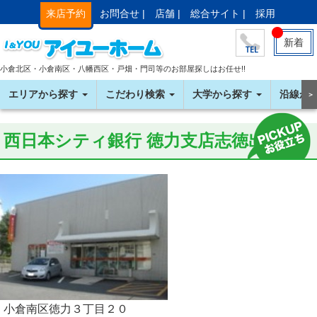
来店予約
お問合せ |
店舗 |
総合サイト |
採用
新着
小倉北区・小倉南区・八幡西区・戸畑・門司等のお部屋探しはお任せ!!
エリアから探す
こだわり検索
大学から探す
沿線か
＞
西日本シティ銀行 徳力支店志徳出張所
小倉南区徳力３丁目２０