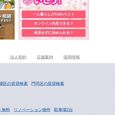
一人暮らしの
ToDoリスト
オンライン内見
できる？
来店せずに
決められる？
法人契約
店舗案内
採用情報
畑区の賃貸検索
門司区の賃貸検索
ト無料
リノベーション物件
駐車場2台