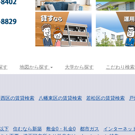
探す
地図から探す
大学から探す
こだわり検索
幡西区の賃貸検索
八幡東区の賃貸検索
若松区の賃貸検索
戸
以下
住むなら新築
敷金0・礼金0
都市ガス
インターネッ