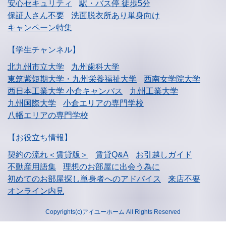
安心セキュリティ
駅・バス停 徒歩5分
保証人さん不要
洗面脱衣所あり単身向け
キャンペーン特集
【学生チャンネル】
北九州市立大学
九州歯科大学
東筑紫短期大学・
九州栄養福祉大学
西南女学院大学
西日本工業大学
小倉キャンパス
九州工業大学
九州国際大学
小倉エリアの専門学校
八幡エリアの専門学校
【お役立ち情報】
契約の流れ＜賃貸版＞
賃貸Q&A
お引越しガイド
不動産用語集
理想のお部屋に出会う為に
初めてのお部屋探し
単身者へのアドバイス
来店不要
オンライン内見
Copyrights(c)アイユーホーム All Rights Reserved