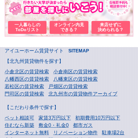
一人暮らしの
オンライン内見
来店せずに
ToDoリスト
できる？
決められる？
アイユーホーム賃貸サイト
SITEMAP
【北九州賃貸物件を探す】
小倉北区の賃貸検索
小倉南区の賃貸検索
八幡西区の賃貸検索
八幡東区の賃貸検索
若松区の賃貸検索
戸畑区の賃貸検索
門司区の賃貸検索
北九州市の賃貸物件アーカイブ
【こだわり条件で探す】
ペット相談可
家賃3万円以下
初期費用10万円以下
住むなら新築
敷金0・礼金0
都市ガス
インターネット無料
リノベーション物件
駐車場2台