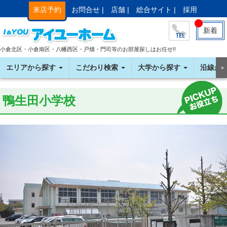
来店予約
お問合せ |
店舗 |
総合サイト |
採用
新着
小倉北区・小倉南区・八幡西区・戸畑・門司等のお部屋探しはお任せ!!
エリアから探す
こだわり検索
大学から探す
沿線か
＞
鴨生田小学校