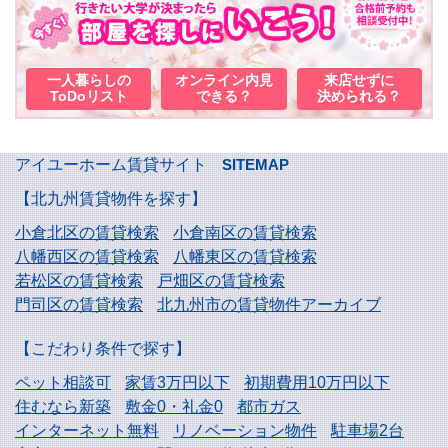
一人暮らしの
オンライン内見
来店せずに
ToDoリスト
できる？
決められる？
アイユーホーム賃貸サイト
SITEMAP
【北九州賃貸物件を探す】
小倉北区の賃貸検索
小倉南区の賃貸検索
八幡西区の賃貸検索
八幡東区の賃貸検索
若松区の賃貸検索
戸畑区の賃貸検索
門司区の賃貸検索
北九州市の賃貸物件アーカイブ
【こだわり条件で探す】
ペット相談可
家賃3万円以下
初期費用10万円以下
住むなら新築
敷金0・礼金0
都市ガス
インターネット無料
リノベーション物件
駐車場2台