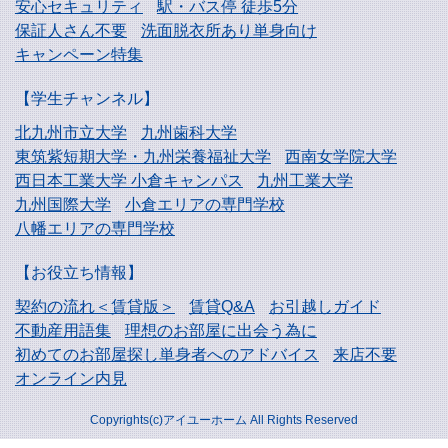
安心セキュリティ
駅・バス停 徒歩5分
保証人さん不要
洗面脱衣所あり単身向け
キャンペーン特集
【学生チャンネル】
北九州市立大学
九州歯科大学
東筑紫短期大学・
九州栄養福祉大学
西南女学院大学
西日本工業大学
小倉キャンパス
九州工業大学
九州国際大学
小倉エリアの専門学校
八幡エリアの専門学校
【お役立ち情報】
契約の流れ＜賃貸版＞
賃貸Q&A
お引越しガイド
不動産用語集
理想のお部屋に出会う為に
初めてのお部屋探し
単身者へのアドバイス
来店不要
オンライン内見
Copyrights(c)アイユーホーム All Rights Reserved