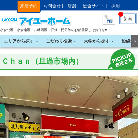
来店予約
お問合せ |
店舗 |
総合サイト |
採用
新着
小倉北区・小倉南区・八幡西区・戸畑・門司等のお部屋探しはお任せ!!
エリアから探す
こだわり検索
大学から探す
沿線か
＞
Ｃｈａｎ（旦過市場内）