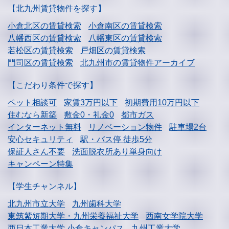
【北九州賃貸物件を探す】
小倉北区の賃貸検索
小倉南区の賃貸検索
八幡西区の賃貸検索
八幡東区の賃貸検索
若松区の賃貸検索
戸畑区の賃貸検索
門司区の賃貸検索
北九州市の賃貸物件アーカイブ
【こだわり条件で探す】
ペット相談可
家賃3万円以下
初期費用10万円以下
住むなら新築
敷金0・礼金0
都市ガス
インターネット無料
リノベーション物件
駐車場2台
安心セキュリティ
駅・バス停 徒歩5分
保証人さん不要
洗面脱衣所あり単身向け
キャンペーン特集
【学生チャンネル】
北九州市立大学
九州歯科大学
東筑紫短期大学・
九州栄養福祉大学
西南女学院大学
西日本工業大学
小倉キャンパス
九州工業大学