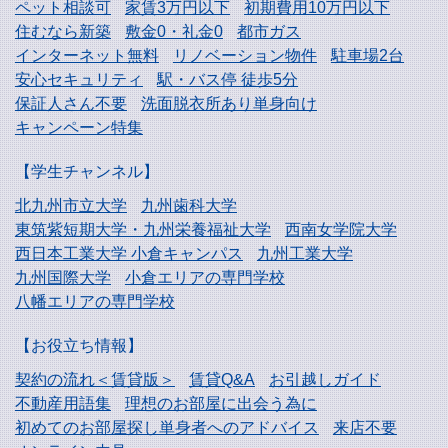
ペット相談可
家賃3万円以下
初期費用10万円以下
住むなら新築
敷金0・礼金0
都市ガス
インターネット無料
リノベーション物件
駐車場2台
安心セキュリティ
駅・バス停 徒歩5分
保証人さん不要
洗面脱衣所あり単身向け
キャンペーン特集
【学生チャンネル】
北九州市立大学
九州歯科大学
東筑紫短期大学・
九州栄養福祉大学
西南女学院大学
西日本工業大学
小倉キャンパス
九州工業大学
九州国際大学
小倉エリアの専門学校
八幡エリアの専門学校
【お役立ち情報】
契約の流れ＜賃貸版＞
賃貸Q&A
お引越しガイド
不動産用語集
理想のお部屋に出会う為に
初めてのお部屋探し
単身者へのアドバイス
来店不要