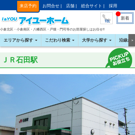
来店予約
お問合せ |
店舗 |
総合サイト |
採用
新着
小倉北区・小倉南区・八幡西区・戸畑・門司等のお部屋探しはお任せ!!
エリアから探す
こだわり検索
大学から探す
沿線か
＞
ＪＲ石田駅