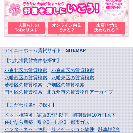
一人暮らしの
オンライン内見
来店せずに
ToDoリスト
できる？
決められる？
アイユーホーム賃貸サイト
SITEMAP
【北九州賃貸物件を探す】
小倉北区の賃貸検索
小倉南区の賃貸検索
八幡西区の賃貸検索
八幡東区の賃貸検索
若松区の賃貸検索
戸畑区の賃貸検索
門司区の賃貸検索
北九州市の賃貸物件アーカイブ
【こだわり条件で探す】
ペット相談可
家賃3万円以下
初期費用10万円以下
住むなら新築
敷金0・礼金0
都市ガス
インターネット無料
リノベーション物件
駐車場2台