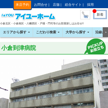
来店予約
お問合せ |
店舗 |
総合サイト |
採用
新着
小倉北区・小倉南区・八幡西区・戸畑・門司等のお部屋探しはお任せ!!
エリアから探す
こだわり検索
大学から探す
沿線か
＞
小倉到津病院