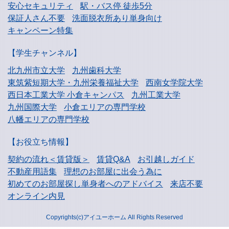
安心セキュリティ
駅・バス停 徒歩5分
保証人さん不要
洗面脱衣所あり単身向け
キャンペーン特集
【学生チャンネル】
北九州市立大学
九州歯科大学
東筑紫短期大学・
九州栄養福祉大学
西南女学院大学
西日本工業大学
小倉キャンパス
九州工業大学
九州国際大学
小倉エリアの専門学校
八幡エリアの専門学校
【お役立ち情報】
契約の流れ＜賃貸版＞
賃貸Q&A
お引越しガイド
不動産用語集
理想のお部屋に出会う為に
初めてのお部屋探し
単身者へのアドバイス
来店不要
オンライン内見
Copyrights(c)アイユーホーム All Rights Reserved