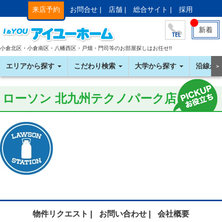
来店予約
お問合せ |
店舗 |
総合サイト |
採用
新着
小倉北区・小倉南区・八幡西区・戸畑・門司等のお部屋探しはお任せ!!
エリアから探す
こだわり検索
大学から探す
沿線か
＞
ローソン 北九州テクノパーク店
物件リクエスト |
お問い合わせ |
会社概要