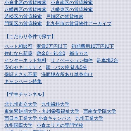
小倉北区の賃貸検索
小倉南区の賃貸検索
八幡西区の賃貸検索
八幡東区の賃貸検索
若松区の賃貸検索
戸畑区の賃貸検索
門司区の賃貸検索
北九州市の賃貸物件アーカイブ
【こだわり条件で探す】
ペット相談可
家賃3万円以下
初期費用10万円以下
住むなら新築
敷金0・礼金0
都市ガス
インターネット無料
リノベーション物件
駐車場2台
安心セキュリティ
駅・バス停 徒歩5分
保証人さん不要
洗面脱衣所あり単身向け
キャンペーン特集
【学生チャンネル】
北九州市立大学
九州歯科大学
東筑紫短期大学・
九州栄養福祉大学
西南女学院大学
西日本工業大学
小倉キャンパス
九州工業大学
九州国際大学
小倉エリアの専門学校