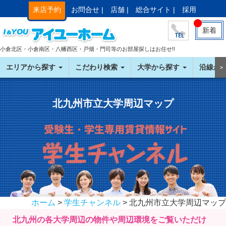
来店予約
お問合せ |
店舗 |
総合サイト |
採用
新着
小倉北区・小倉南区・八幡西区・戸畑・門司等のお部屋探しはお任せ!!
エリアから探す
こだわり検索
大学から探す
沿線か
＞
北九州市立大学周辺マップ
ホーム
>
学生チャンネル
> 北九州市立大学周辺マップ
北九州の各大学周辺の物件や周辺環境をご覧いただけ