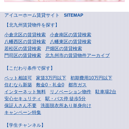
アイユーホーム賃貸サイト
SITEMAP
【北九州賃貸物件を探す】
小倉北区の賃貸検索
小倉南区の賃貸検索
八幡西区の賃貸検索
八幡東区の賃貸検索
若松区の賃貸検索
戸畑区の賃貸検索
門司区の賃貸検索
北九州市の賃貸物件アーカイブ
【こだわり条件で探す】
ペット相談可
家賃3万円以下
初期費用10万円以下
住むなら新築
敷金0・礼金0
都市ガス
インターネット無料
リノベーション物件
駐車場2台
安心セキュリティ
駅・バス停 徒歩5分
保証人さん不要
洗面脱衣所あり単身向け
キャンペーン特集
【学生チャンネル】