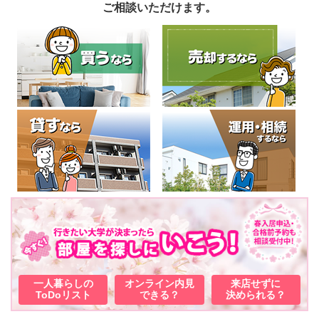
ご相談いただけます。
一人暮らしの
オンライン内見
来店せずに
ToDoリスト
できる？
決められる？