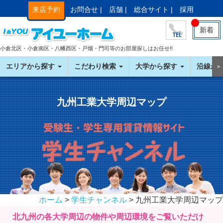
来店予約
お問合せ |
店舗 |
総合サイト |
採用
新着
小倉北区・小倉南区・八幡西区・戸畑・門司等のお部屋探しはお任せ!!
エリアから探す
こだわり検索
大学から探す
沿線か
＞
九州工業大学周辺マップ
ホーム
>
学生チャンネル
> 九州工業大学周辺マップ
北九州の各大学周辺の物件や周辺環境をご覧いただけ