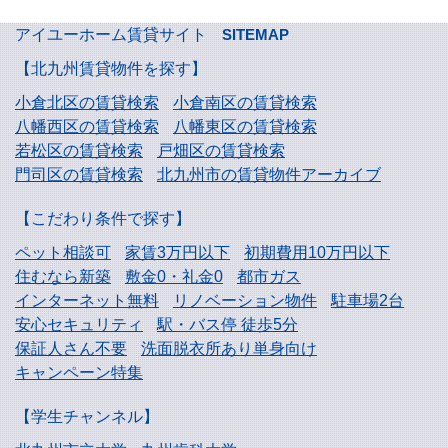
アイユーホーム賃貸サイト
SITEMAP
【北九州賃貸物件を探す】
小倉北区の賃貸検索
小倉南区の賃貸検索
八幡西区の賃貸検索
八幡東区の賃貸検索
若松区の賃貸検索
戸畑区の賃貸検索
門司区の賃貸検索
北九州市の賃貸物件アーカイブ
【こだわり条件で探す】
ペット相談可
家賃3万円以下
初期費用10万円以下
住むなら新築
敷金0・礼金0
都市ガス
インターネット無料
リノベーション物件
駐車場2台
安心セキュリティ
駅・バス停 徒歩5分
保証人さん不要
洗面脱衣所あり単身向け
キャンペーン特集
【学生チャンネル】