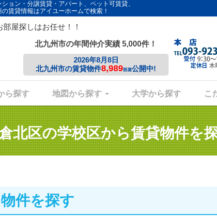
ンション・分譲賃貸・アパート、ペット可賃貸、
州の賃貸情報はアイユーホームで検索！
お部屋探しはお任せ！！
北九州市の年間仲介実績 5,000件！
2026年8月8日
8,989
北九州市の賃貸物件
公開中!
部屋
から探す
地図から探す
大学から探す
こ
倉北区の学校区から
賃貸物件を
ら物件を探す