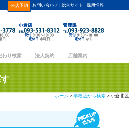
お問い合わせ |
総合サイト |
採用情報
来店予約
だわり検索
法人契約
店舗案内
探す
ホーム
>
学校区から検索
> 小倉北区