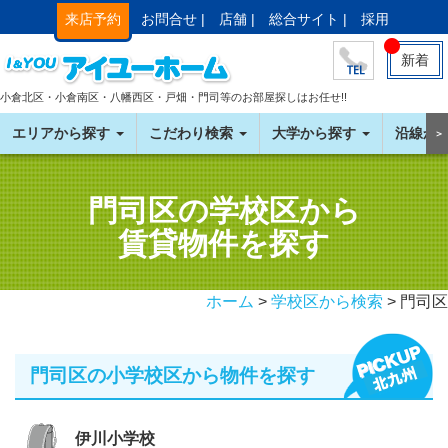
来店予約
お問合せ |
店舗 |
総合サイト |
採用
新着
小倉北区・小倉南区・八幡西区・戸畑・門司等のお部屋探しはお任せ!!
エリアから探す
こだわり検索
大学から探す
沿線か
＞
門司区の学校区から
賃貸物件を探す
ホーム
>
学校区から検索
> 門司区
門司区の小学校区から物件を探す
伊川小学校