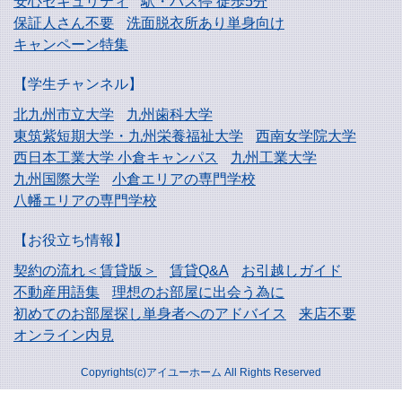
安心セキュリティ
駅・バス停 徒歩5分
保証人さん不要
洗面脱衣所あり単身向け
キャンペーン特集
【学生チャンネル】
北九州市立大学
九州歯科大学
東筑紫短期大学・
九州栄養福祉大学
西南女学院大学
西日本工業大学
小倉キャンパス
九州工業大学
九州国際大学
小倉エリアの専門学校
八幡エリアの専門学校
【お役立ち情報】
契約の流れ＜賃貸版＞
賃貸Q&A
お引越しガイド
不動産用語集
理想のお部屋に出会う為に
初めてのお部屋探し
単身者へのアドバイス
来店不要
オンライン内見
Copyrights(c)アイユーホーム All Rights Reserved