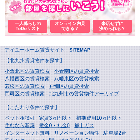
一人暮らしの
オンライン内見
来店せずに
ToDoリスト
できる？
決められる？
アイユーホーム賃貸サイト
SITEMAP
【北九州賃貸物件を探す】
小倉北区の賃貸検索
小倉南区の賃貸検索
八幡西区の賃貸検索
八幡東区の賃貸検索
若松区の賃貸検索
戸畑区の賃貸検索
門司区の賃貸検索
北九州市の賃貸物件アーカイブ
【こだわり条件で探す】
ペット相談可
家賃3万円以下
初期費用10万円以下
住むなら新築
敷金0・礼金0
都市ガス
インターネット無料
リノベーション物件
駐車場2台