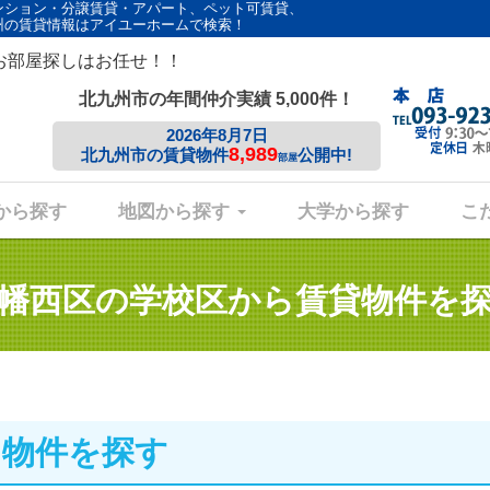
ンション・分譲賃貸・アパート、ペット可賃貸、
州の賃貸情報はアイユーホームで検索！
お部屋探しはお任せ！！
北九州市の年間仲介実績 5,000件！
2026年8月7日
8,989
北九州市の賃貸物件
公開中!
部屋
から探す
地図から探す
大学から探す
こ
幡西区の学校区から
賃貸物件を
ら物件を探す