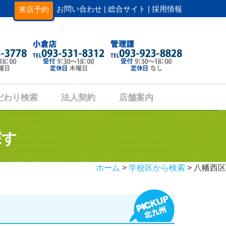
お問い合わせ |
総合サイト |
採用情報
来店予約
だわり検索
法人契約
店舗案内
探す
ホーム
>
学校区から検索
> 八幡西区