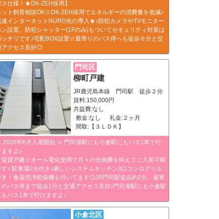
ガス仕様！★DK-ZEH採用】
ペット飼育相談OK☆DK-ZEH採用でエネルギーの消費量を低減♪
高速インターネットNURO光の導入★♪防犯カメラやTVモニター
ホン設置、防犯シャッター(1Fのみ)もついてセキュリティ対策は
バッチリです♪宅配BOX設置☆最寄りのバス停へも徒歩６分と交
通アクセス良好◎
門司区
柳町戸建
JR鹿児島本線 門司駅 徒歩２分
賃料:150,000円
共益費:なし
敷金:なし
礼金:２ヶ月
間取:【３ＬＤＫ】
≪ 2026年6月入居開始 ≫ 門司港駅にも小倉駅にもバス1本で行
けますよ♪
☆賃貸戸建☆オール電化使用で月々の光熱費を抑えてご入居可能
です♪ 駐車場2台付き♪嬉しいシステムキッチン3口コンログリル
付き！食器洗浄乾燥機も付いてます◎JR門司駅徒歩約2分、最寄
りのバス停まで徒歩1分と交通アクセス良好♪門司港駅にも小倉駅
にもバス1本で行けますよ♪
小倉北区