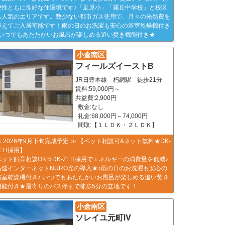
便性ともに良好な住環境です♪「足原小」「霧丘中学校」と校区
も人気のエリアです。数少ない都市ガス使用で、月々の光熱費を
抑えてご入居可能です！雨の日のお洗濯も安心の浴室乾燥機付き
♪いつでもあたたかいお風呂が楽しめる追い焚き機能付き★
小倉南区
フィールズイーストB
JR日豊本線 朽網駅 徒歩21分
賃料:59,000円～
共益費:2,900円
敷金:なし
礼金:68,000円～74,000円
間取:【１ＬＤＫ・２ＬＤＫ】
≪ 2026年9月下旬完成予定 ≫ 【ペット相談可&ネット無料★DK-
ZEH採用】
ペット飼育相談OK☆DK-ZEH採用でエネルギーの消費量を低減♪
高速インターネットNURO光の導入★♪雨の日のお洗濯も安心の
浴室乾燥機付き♪ いつでもあたたかいお風呂が楽しめる追い焚き
機能付き★最寄りのバス停まで徒歩5分の立地です！
小倉南区
ソレイユ元町Ⅳ