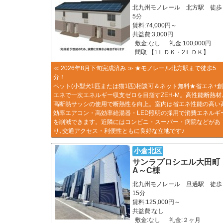
北九州モノレール 北方駅 徒歩
5分
賃料:74,000円～
共益費:3,000円
敷金:なし
礼金:100,000円
間取:【1ＬＤＫ・2ＬＤＫ】
≪ 2026年8月下旬完成済み ≫ ★モノレール北方駅まで徒歩5
分！
ペット(小型犬1匹または猫1匹)相談可＆ネット無料★省エネ+創
エネで一次エネルギー収支ゼロを目指すZEH-M。高性能断熱材
高断熱サッシの使用で断熱性を向上。室内は省エネ性能の高い
効率エアコン・高効率給湯器・LED照明の採用で消費エネルギ
を削減できます。近隣にはコンビニ・スーパー・病院などがあ
り､交通アクセス・利便性ともに良好な立地です♪
小倉北区
サンラプロシエル大田
A～C棟
北九州モノレール 旦過駅 徒歩
15分
賃料:125,000円～
共益費:なし
敷金:なし
礼金:２ヶ月