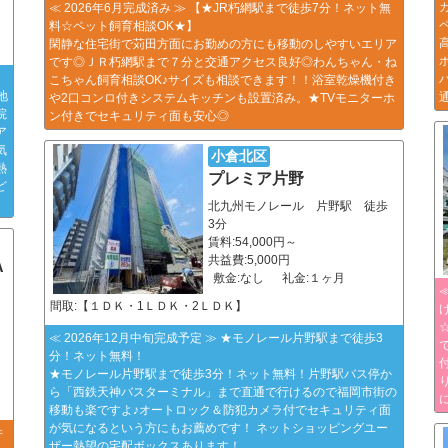
≪ 2026年6月完成済み ≫ 【★JR朽網駅まで徒歩7分！ネット無
料☆ペット飼育相談OK★】
閑静な住宅街で苅田方面にお勤めの方にも移動のしやすいエリア
です◎ＪＲ朽網駅まで７分と交通アクセス良好◎わんちゃん・ね
こちゃん飼育相談OK♪サイズも相談できます！！浴室乾燥機付き
地
や2口コンロ付きシステムキッチンも設置済み。★TVモニターホ
院
ン付きでセキュリティ面も安心◎
ア
気
小倉北区
熱
プレミア片野
ど
北九州モノレール 片野駅 徒歩
3分
賃料:54,000円～
共益費:5,000円
A
敷金:なし
礼金:１ヶ月
間取:【１ＤＫ・1ＬＤＫ・2ＬＤＫ】
≪ 2026年12月中旬完成予定 ≫ ★モノレール片野駅まで徒歩3
分！ネット無料！
★モノレール片野駅まで徒歩3分！ネット無料！片野駅バス停か
ら「西鉄天神バスターミナル」まで直通で行けるので福岡市街の
移動も楽ですよ♪オートロック＆防犯カメラ付でセキュリティ面
が気になるという方にもお薦めです！ ネットショッピングユー
件
ザー熱望の宅配ボックスあります！