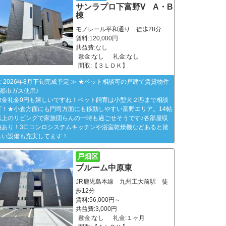
サンラプロ下富野Ⅴ A・B
棟
モノレール平和通り 徒歩28分
賃料:120,000円
共益費:なし
敷金:なし
礼金:なし
間取:【３ＬＤＫ】
≪ 2026年8月下旬完成予定 ≫ ★ペット相談可の戸建て賃貸物件
&都市ガス使用♪
敷金礼金0円も嬉しいですね！ペット飼育は小型犬２匹まで相談
可！★小倉方面にも門司方面にも移動しやすい富野エリア。14帖
以上のリビングで家族団らんの一時も過ごせそうです♪各部屋収
納あり！3口コンロシステムキッチンや浴室乾燥機などあると嬉
しい設備も充実してます！
戸畑区
プルーム中原東
JR鹿児島本線 九州工大前駅 徒
歩12分
賃料:56,000円～
共益費:3,000円
敷金:なし
礼金:１ヶ月