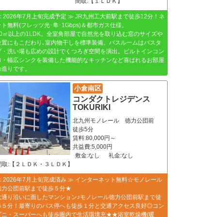
間取:【１ＬＤＫ】
≪ 2026年7月上旬完成予定 ≫ JR九州工大前駅まで徒歩12分！ネ
ット無料(フレッツ光･隼･1Gbps)＆都市ガス仕様。
30㎡以上の1LDK。全室角部屋で自然光を取り込む窓のサイズや
位置にもこだわり､室内物干しを標準装備。バスルームはバスタ
ブ・洗い場も広めの設計でくつろぎ空間を演出。ビルトインコン
ロ・幅広シンクを装備した機能的なキッチンなど喜ばれるお部屋
の造りです。
小倉南区
コンダクトレジデンス
TOKURIKI
北九州モノレール 徳力公団前
徒歩5分
賃料:80,000円～
共益費:5,000円
敷金:なし
礼金:なし
間取:【２ＬＤＫ・３ＬＤＫ】
≪ 2026年7月上旬完成済み ≫ インターネット無料☆モノレール
徳力公団前駅まで徒歩５分★
大通り沿いに面したマンション♪モノレール徳力公団前駅まで徒
歩５分！最寄りのバス停へも徒歩１分と交通アクセス良好◎コン
ビニ・スーパーへも徒歩圏内で生活環境充★★浴室乾燥機(暖