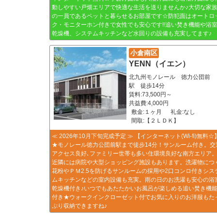
動しやすい戸畑エリアで快適な生活を送りませんか♪大切な家
の一員であるペットと暮らせるお部屋です☆防犯面はオートロ
ク・モニターホン付きで女性でも安心です!!追い焚き機能や浴
乾燥機、システムキッチンなど水回りの設備も充実してます♪
小倉南区
YENN（イエン）
北九州モノレール 徳力公団前
駅 徒歩14分
賃料:73,500円～
共益費:4,000円
敷金:１ヶ月
礼金:なし
間取:【２ＬＤＫ】
≪ 2026年10月下旬完成予定 ≫ 【インターネット(Wi-fi)無料☆
★モノレール徳力公団前駅まで徒歩14分！サンルーム付き。交
アクセス良好､ファミリー世帯も多い住環境良好な南方エリア
近隣には病院や大型ショッピング施設もあります。洗濯物につ
花粉やＰＭ2.5を防げるサンルームの採用や2口コンロ付きシス
ムキッチンなどの室内設備も充実。雨の日のお洗濯も安心の浴
乾燥機付き♪いつでもあたたかいお風呂が楽しめる追い焚き機
付き★ウォークインクローゼット付でお気に入りのお洋服もた
ぷり収納できますね♪