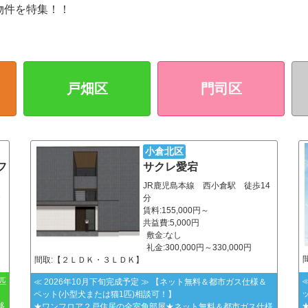
物件を特集！！
戸畑区
門司区
小倉北区
フ
サクレ愛宕
JR鹿児島本線 西小倉駅 徒歩14
徒
分
賃料:155,000円～
共益費:5,000円
敷金:なし
礼金:300,000円～330,000円
間取:【２ＬＤＫ・３ＬＤＫ】
匹
≪ 2026年10月下旬完成予定 ≫ 【ネット無料＆都市ガス仕様＆
ッ
ペット(小型犬または猫1匹)相談可！】
移
★ワンフロア２戸住居の全室角部屋★ネット無料＆都市ガス仕様