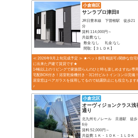
小倉南区
サンラプロ津田Ⅱ
JR日豊本線 下曽根駅 徒歩21
分
賃料:114,000円～
共益費:なし
敷金:なし
礼金:なし
間取:【３ＬＤＫ】
≪ 2026年9月上旬完成予定 ≫ ★ペット飼育相談可♪閑静な住宅
に出来た戸建て賃貸です★
14帖以上のリビングで家族団らんのひと時も楽しめますね♪専
宅配BOX付き！浴室乾燥機付き・3口付ビルトインコンロ完備
居室窓はペアガラスを採用してるので結露防止にも役立ちます
♪
小倉北区
オーヴィジョンクラス浅
通り
北九州モノレール 旦過駅 徒歩
6分
賃料:52,000円～
共益費:１Ｋ・１ＤＫ・１ＬＤＫ