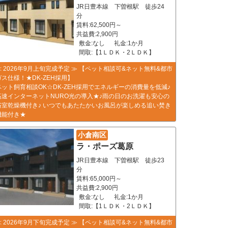
JR日豊本線 下曽根駅 徒歩24
分
賃料:62,500円～
共益費:2,900円
敷金:なし
礼金:1か月
間取:【1ＬＤＫ・2ＬＤＫ】
≪ 2026年9月上旬完成予定 ≫ 【ペット相談可&ネット無料&都市
ガス仕様！★DK-ZEH採用】
ペット飼育相談OK☆DK-ZEH採用でエネルギーの消費量を低減♪
高速インターネットNURO光の導入★♪雨の日のお洗濯も安心の
浴室乾燥機付き♪ いつでもあたたかいお風呂が楽しめる追い焚き
機能付き★
小倉南区
ラ・ポーズ葛原
JR日豊本線 下曽根駅 徒歩23
分
賃料:65,000円～
共益費:2,900円
敷金:なし
礼金:1か月
間取:【1ＬＤＫ・2ＬＤＫ】
≪ 2026年9月下旬完成予定 ≫ 【ペット相談可&ネット無料&都市