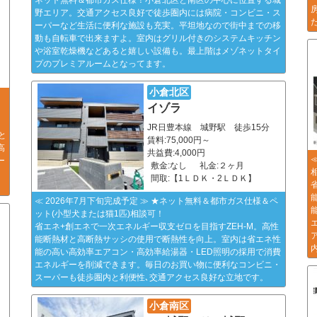
野エリア。交通アクセス良好で徒歩圏内には病院・コンビニ・ス
ーパーなど生活に便利な施設も充実。平坦地なので街中までの移
動も自転車で出来ますよ。室内はグリル付きのシステムキッチン
や浴室乾燥機などあると嬉しい設備も。最上階はメゾネットタイ
プのプレミアルームとなってます。
小倉北区
イゾラ
JR日豊本線 城野駅 徒歩15分
と
賃料:75,000円～
高
共益費:4,000円
ー
敷金:なし
礼金:２ヶ月
間取:【1ＬＤＫ・2ＬＤＫ】
≪ 2026年7月下旬完成予定 ≫ ★ネット無料＆都市ガス仕様＆ペ
ット(小型犬または猫1匹)相談可！
省エネ+創エネで一次エネルギー収支ゼロを目指すZEH-M。高性
町
能断熱材と高断熱サッシの使用で断熱性を向上。室内は省エネ性
能の高い高効率エアコン・高効率給湯器・LED照明の採用で消費
エネルギーを削減できます。毎日のお買い物に便利なコンビニ・
スーパーも徒歩圏内と利便性､交通アクセス良好な立地です。
小倉南区