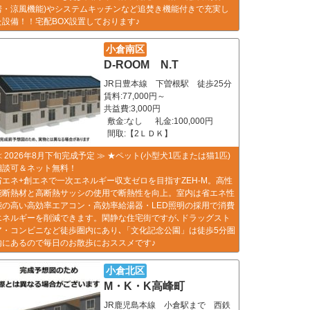
房・涼風機能)やシステムキッチンなど追焚き機能付きで充実し
た設備！！宅配BOX設置しております♪
小倉南区
D-ROOM N.T
JR日豊本線 下曽根駅 徒歩25分
賃料:77,000円～
共益費:3,000円
敷金:なし
礼金:100,000円
間取:【2ＬＤＫ】
≪ 2026年8月下旬完成予定 ≫ ★ペット(小型犬1匹または猫1匹)
相談可＆ネット無料！
省エネ+創エネで一次エネルギー収支ゼロを目指すZEH-M。高性
能断熱材と高断熱サッシの使用で断熱性を向上。室内は省エネ性
能の高い高効率エアコン・高効率給湯器・LED照明の採用で消費
エネルギーを削減できます。閑静な住宅街ですが､ドラッグスト
ア・コンビニなど徒歩圏内にあり､「文化記念公園」は徒歩5分圏
内にあるので毎日のお散歩におススメです♪
小倉北区
M・K・K高峰町
JR鹿児島本線 小倉駅まで 西鉄