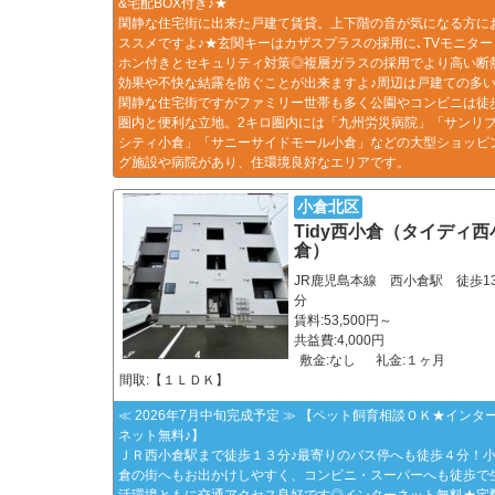
&宅配BOX付き♪★
閑静な住宅街に出来た戸建て賃貸。上下階の音が気になる方に
ススメですよ♪★玄関キーはカザスプラスの採用に､TVモニター
ホン付きとセキュリティ対策◎複層ガラスの採用でより高い断
効果や不快な結露を防ぐことが出来ますよ♪周辺は戸建ての多
閑静な住宅街ですがファミリー世帯も多く公園やコンビニは徒
圏内と便利な立地。2キロ圏内には「九州労災病院」「サンリ
シティ小倉」「サニーサイドモール小倉」などの大型ショッピ
グ施設や病院があり、住環境良好なエリアです。
小倉北区
Tidy西小倉（タイディ西
倉）
JR鹿児島本線 西小倉駅 徒歩1
分
賃料:53,500円～
共益費:4,000円
敷金:なし
礼金:１ヶ月
間取:【１ＬＤＫ】
≪ 2026年7月中旬完成予定 ≫ 【ペット飼育相談ＯＫ★インタ
ネット無料♪】
ＪＲ西小倉駅まで徒歩１３分♪最寄りのバス停へも徒歩４分！
倉の街へもお出かけしやすく、コンビニ・スーパーへも徒歩で
活環境ともに交通アクセス良好です◎インターネット無料★宅