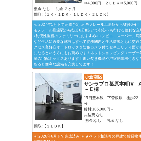
⇒4,000円 ２ＬＤＫ⇒5,000円
敷金:なし
礼金:２ヶ月
間取:【１Ｋ・１ＤＫ・１ＬＤＫ・２ＬＤＫ】
≪ 2027年1月下旬完成予定 ≫ モノレール旦過駅から徒歩6分!!
モノレール旦過駅から徒歩6分!!歩いて都心へも行ける便利な立
♪利便性重視のファミリーにおすすめ♪コンビニ、スーパー、病
など生活に必要な施設はすべて徒歩圏内と生活環境ともに交通
クセス良好◎オートロック＆防犯カメラ付でセキュリティ面が
になるという方にもお薦めです！ネットショッピングユーザー
望の宅配ボックスあります！追い焚き機能や浴室乾燥機付きな
あると便利な設備も充実してます！
小倉南区
サンラプロ葛原本町Ⅳ 
～Ｅ棟
JR日豊本線 下曽根駅 徒歩22
分
賃料:105,000円～
共益費:なし
敷金:なし
礼金:なし
間取:【３ＬＤＫ】
≪ 2026年6月下旬完成済み ≫ ★ペット相談可の戸建て賃貸物