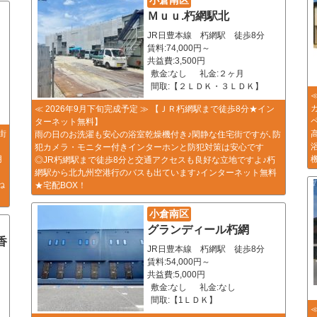
Ｍｕｕ.朽網駅北
JR日豊本線 朽網駅 徒歩8分
賃料:74,000円～
共益費:3,500円
敷金:なし
礼金:２ヶ月
間取:【２ＬＤＫ・３ＬＤＫ】
≪ 2026年9月下旬完成予定 ≫ 【ＪＲ朽網駅まで徒歩8分★イン
ターネット無料】
街
雨の日のお洗濯も安心の浴室乾燥機付き♪閑静な住宅街ですが､防
犯カメラ・モニター付きインターホンと防犯対策は安心です
用
◎JR朽網駅まで徒歩8分と交通アクセスも良好な立地ですよ♪朽
！
網駅から北九州空港行のバスも出ています♪インターネット無料
ね
★宅配BOX！
小倉南区
グランディール朽網
香
JR日豊本線 朽網駅 徒歩8分
賃料:54,000円～
共益費:5,000円
敷金:なし
礼金:なし
間取:【1ＬＤＫ】