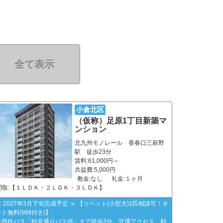
全て表示
小倉北区
（仮称）足原1丁目新築マ
ンション
北九州モノレール 香春口三萩野
駅 徒歩23分
賃料:61,000円～
共益費:5,000円
敷金:なし
礼金:１ヶ月
間取:【１ＬＤＫ・２ＬＤＫ・３ＬＤＫ】
≪ 2027年3月下旬完成予定 ≫ 【☆ペット(小型犬)1匹相談可！ネ
ト無料(Wifi付き)】
★西鉄バス「妙見通りバス停」まで徒歩2分。交通アクセス、利