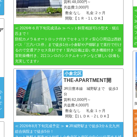
賃料:48,000円～
ィ
共益費:3,000円
敷金:なし
礼金:２ヶ月
間取:【１Ｒ・1ＬＤＫ】
≪ 2026年６月下旬完成済み ≫ ペット飼育相談可(小型犬・猫)1
デ
匹まで！
防犯カメラ＆オートロック付きでセキュリティ安心◎周辺は西鉄
バス「三六バス停」まで徒歩1分♪小倉駅や戸畑駅まで直行で行け
るので交通アクセス良好です！室内設備は追い炊き機能付き・浴
室乾燥機付き、2口コンロのシステムキッチンなど嬉しい設備も
充実してます♪
小倉北区
THE-APARTMENT開
JR日豊本線 城野駅まで 徒歩3
小
分
目
賃料:62,000円～
で
共益費:4,000円
レ
敷金:なし
礼金:１ヶ月
間取:【1ＬＤＫ・2ＬＤＫ】
≪ 2026年8月下旬完成予定 ≫ ★JR城野駅まで徒歩3分＆北九州
総合病院まで徒歩5分！
ネット無料＆都市ガス仕様！小倉北区と南区の中心に位置する城