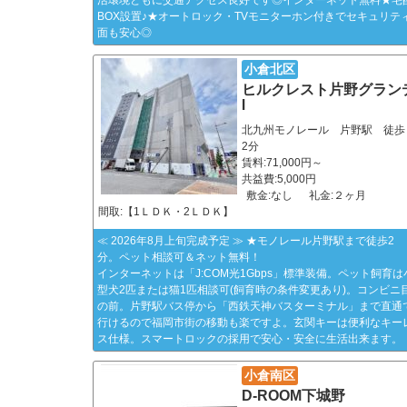
BOX設置♪★オートロック・TVモニターホン付きでセキュリテ
面も安心◎
小倉北区
ヒルクレスト片野グラン
Ⅰ
北九州モノレール 片野駅 徒歩
2分
賃料:71,000円～
共益費:5,000円
敷金:なし
礼金:２ヶ月
間取:【1ＬＤＫ・2ＬＤＫ】
≪ 2026年8月上旬完成予定 ≫ ★モノレール片野駅まで徒歩2
分。ペット相談可＆ネット無料！
インターネットは「J:COM光1Gbps」標準装備。ペット飼育は
型犬2匹または猫1匹相談可(飼育時の条件変更あり)。コンビニ
の前。片野駅バス停から「西鉄天神バスターミナル」まで直通
行けるので福岡市街の移動も楽ですよ。玄関キーは便利なキー
ス仕様。スマートロックの採用で安心・安全に生活出来ます。
小倉南区
D-ROOM下城野