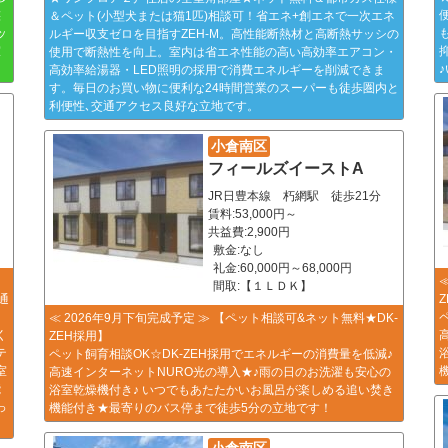
族
＆ペット(小型犬または猫1匹)相談可！省エネ+創エネで一次エネ
ッ
ルギー収支ゼロを目指すZEH-M。高性能断熱材と高断熱サッシの
室
使用で断熱性を向上。室内は省エネ性能の高い高効率エアコン・
高効率給湯器・LED照明の採用で消費エネルギーを削減できま
す。毎日のお買い物に便利な24時間営業のスーパーも徒歩圏内と
利便性､交通アクセス良好な立地です。
小倉南区
フィールズイーストA
JR日豊本線 朽網駅 徒歩21分
賃料:53,000円～
共益費:2,900円
敷金:なし
礼金:60,000円～68,000円
】
間取:【１ＬＤＫ】
通
。
≪ 2026年9月下旬完成予定 ≫ 【ペット相談可&ネット無料★DK-
く
ZEH採用】
テ
ペット飼育相談OK☆DK-ZEH採用でエネルギーの消費量を低減♪
室
高速インターネットNURO光の導入★♪雨の日のお洗濯も安心の
能
浴室乾燥機付き♪ いつでもあたたかいお風呂が楽しめる追い焚き
っ
機能付き★最寄りのバス停まで徒歩5分の立地です！
小倉南区