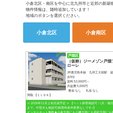
小倉北区・南区を中心に北九州市と近郊の新築
物件情報は、随時追加しています！
地域のボタンを選択ください。
小倉北区
小倉南区
戸畑区
（仮称）ジーメゾン戸畑
ローレ
JR鹿児島本線 九州工大前駅 
歩9分
賃料:53,000円～
共益費:5,000円
敷金:なし
礼金:なし
間取:【１ＬＤＫ】
≪ 2026年11月上旬完成予定 ≫ 【ペット飼育相談可！(犬・猫2
まで。中型犬も相談可)飼育時条件変更なしです♪】
インターネット無料★小倉方面にも八幡方面にも若松方面にも