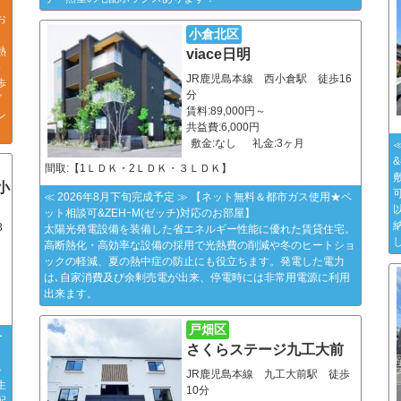
お
小倉北区
熱
viace日明
い
JR鹿児島本線 西小倉駅 徒歩16
歩
分
ブ
賃料:89,000円～
ン
共益費:6,000円
敷金:なし
礼金:3ヶ月
間取:【1ＬＤＫ・2ＬＤＫ・３ＬＤＫ】
小
≪ 2026年8月下旬完成予定 ≫ 【ネット無料＆都市ガス使用★ペ
ット相談可&ZEHｰM(ゼッチ)対応のお部屋】
3
太陽光発電設備を装備した省エネルギー性能に優れた賃貸住宅。
高断熱化・高効率な設備の採用で光熱費の削減や冬のヒートショ
ックの軽減、夏の熱中症の防止にも役立ちます。発電した電力
は､自家消費及び余剰売電が出来、停電時には非常用電源に利用
出来ます。
戸畑区
ー
さくらステージ九工大前
小
JR鹿児島本線 九工大前駅 徒歩
生
10分
配