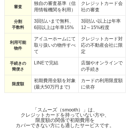
独自の審査基準（信
クレジットカード会
審査
用情報機関を利用）
社の審査
3回払いまで無料、
3回払い以上は年率
分割
手数料
6回以上は年率15%
12～15%程度
アイユーホームにて
クレジットカード対
利用可能
取り扱いの物件すべ
応の不動産会社に限
物件
て
定
LINEで完結
店舗やオンラインで
手続きの
簡便さ
の手続き
初期費用全額を対象
カードの利用限度額
限度額
(最大50万円まで)
に依存
「スムーズ（smooth）」は、
クレジットカードを持っていない方や、
限度額の関係で初期費用を
カバーできない方にも適したサービスです。