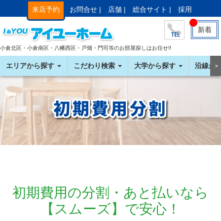
来店予約
お問合せ |
店舗 |
総合サイト |
採用
新着
小倉北区・小倉南区・八幡西区・戸畑・門司等のお部屋探しはお任せ!!
エリアから探す
こだわり検索
大学から探す
沿線か
＞
初期費用の分割・あと払いなら
【スムーズ】で安心！