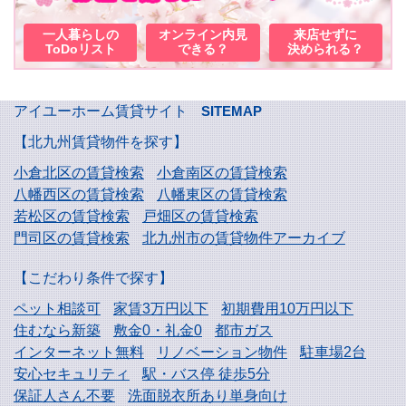
一人暮らしの
オンライン内見
来店せずに
ToDoリスト
できる？
決められる？
アイユーホーム賃貸サイト
SITEMAP
【北九州賃貸物件を探す】
小倉北区の賃貸検索
小倉南区の賃貸検索
八幡西区の賃貸検索
八幡東区の賃貸検索
若松区の賃貸検索
戸畑区の賃貸検索
門司区の賃貸検索
北九州市の賃貸物件アーカイブ
【こだわり条件で探す】
ペット相談可
家賃3万円以下
初期費用10万円以下
住むなら新築
敷金0・礼金0
都市ガス
インターネット無料
リノベーション物件
駐車場2台
安心セキュリティ
駅・バス停 徒歩5分
保証人さん不要
洗面脱衣所あり単身向け