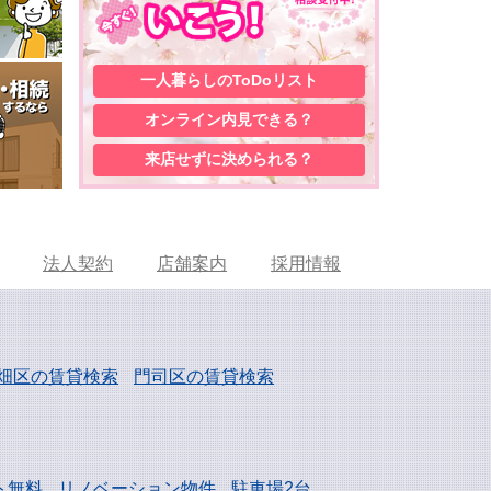
一人暮らしの
ToDoリスト
オンライン内見
できる？
来店せずに
決められる？
法人契約
店舗案内
採用情報
畑区の賃貸検索
門司区の賃貸検索
ト無料
リノベーション物件
駐車場2台