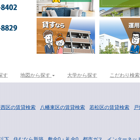
探す
地図から探す
大学から探す
こだわり検索
幡西区の賃貸検索
八幡東区の賃貸検索
若松区の賃貸検索
戸
以下
住むなら新築
敷金0・礼金0
都市ガス
インターネッ