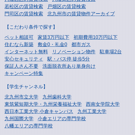
若松区の賃貸検索
戸畑区の賃貸検索
門司区の賃貸検索
北九州市の賃貸物件アーカイブ
【こだわり条件で探す】
ペット相談可
家賃3万円以下
初期費用10万円以下
住むなら新築
敷金0・礼金0
都市ガス
インターネット無料
リノベーション物件
駐車場2台
安心セキュリティ
駅・バス停 徒歩5分
保証人さん不要
洗面脱衣所あり単身向け
キャンペーン特集
【学生チャンネル】
北九州市立大学
九州歯科大学
東筑紫短期大学・
九州栄養福祉大学
西南女学院大学
西日本工業大学
小倉キャンパス
九州工業大学
九州国際大学
小倉エリアの専門学校
八幡エリアの専門学校