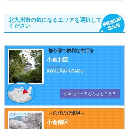
北九州市の気になるエリアを選択して
ください
都心部で便利な生活を
小倉北区
city.kitakyusyu
KOKURA-KITAKU
小倉北区ってどんなところ？
～のびのび環境～
小倉南区