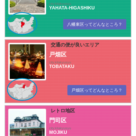
city.kitakyusyu
YAHATA-HIGASHIKU
八幡東区ってどんなところ？
交通の便が良いエリア
戸畑区
city.kitakyusyu
TOBATAKU
戸畑区ってどんなところ？
レトロ地区
門司区
city.kitakyusyu
MOJIKU