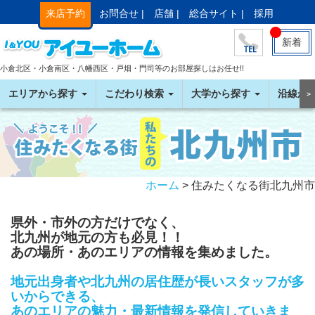
来店予約
お問合せ |
店舗 |
総合サイト |
採用
新着
小倉北区・小倉南区・八幡西区・戸畑・門司等のお部屋探しはお任せ!!
エリアから探す
こだわり検索
大学から探す
沿線か
＞
ホーム
> 住みたくなる街北九州市
県外・市外の方だけでなく、
北九州が地元の方も必見！！
あの場所・あのエリアの情報を集めました。
地元出身者や北九州の居住歴が長いスタッフが多
いからできる、
あのエリアの魅力・最新情報を発信していきま