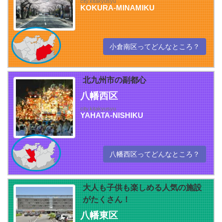
city.kitakyusyu
KOKURA-MINAMIKU
小倉南区ってどんなところ？
北九州市の副都心
八幡西区
city.kitakyusyu
YAHATA-NISHIKU
八幡西区ってどんなところ？
大人も子供も楽しめる人気の施設
がたくさん！
八幡東区