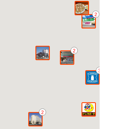
2
2
3
2
1