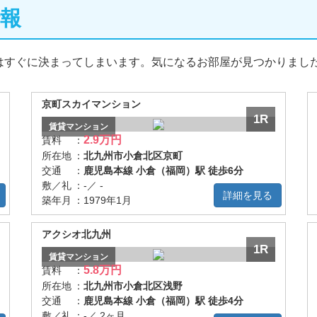
報
はすぐに決まってしまいます。気になるお部屋が見つかりまし
京町スカイマンション
1R
賃貸
マンション
2.9万円
賃料
：
所在地
：
北九州市小倉北区京町
交通
：
鹿児島本線 小倉（福岡）駅 徒歩6分
敷／礼
：
-／ -
詳細を見る
築年月
：
1979年1月
アクシオ北九州
1R
賃貸
マンション
5.8万円
賃料
：
所在地
：
北九州市小倉北区浅野
交通
：
鹿児島本線 小倉（福岡）駅 徒歩4分
敷／礼
：
-／ 2ヶ月