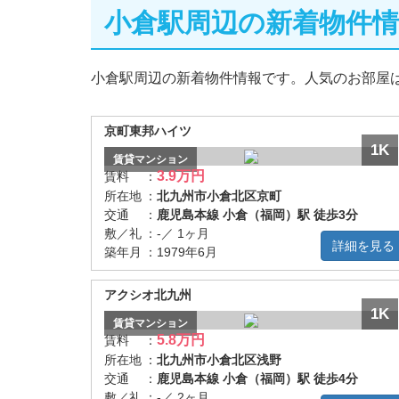
小倉駅周辺の新着物件情
小倉駅周辺の新着物件情報です。人気のお部屋
京町東邦ハイツ
1K
賃貸
マンション
3.9万円
賃料
：
所在地
：
北九州市小倉北区京町
交通
：
鹿児島本線 小倉（福岡）駅 徒歩3分
敷／礼
：
-／ 1ヶ月
詳細を見る
築年月
：
1979年6月
アクシオ北九州
1K
賃貸
マンション
5.8万円
賃料
：
所在地
：
北九州市小倉北区浅野
交通
：
鹿児島本線 小倉（福岡）駅 徒歩4分
敷／礼
：
-／ 2ヶ月