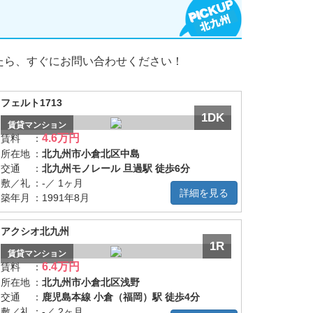
たら、すぐにお問い合わせください！
フェルト1713
1DK
賃貸
マンション
4.6万円
賃料
：
所在地
：
北九州市小倉北区中島
交通
：
北九州モノレール 旦過駅 徒歩6分
敷／礼
：
-／ 1ヶ月
詳細を見る
築年月
：
1991年8月
アクシオ北九州
1R
賃貸
マンション
6.4万円
賃料
：
所在地
：
北九州市小倉北区浅野
交通
：
鹿児島本線 小倉（福岡）駅 徒歩4分
敷／礼
：
-／ 2ヶ月