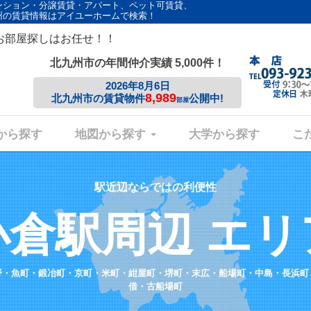
ンション・分譲賃貸・アパート、ペット可賃貸、
州の賃貸情報はアイユーホームで検索！
お部屋探しはお任せ！！
北九州市の年間仲介実績 5,000件！
2026年8月6日
8,989
北九州市の賃貸物件
公開中!
部屋
から探す
地図から探す
大学から探す
こ
駅近辺ならではの利便性
小倉駅周辺 エリ
野・魚町・鍛冶町・京町・米町・紺屋町・堺町・末広・船場町・中島・長浜町
借・古船場町