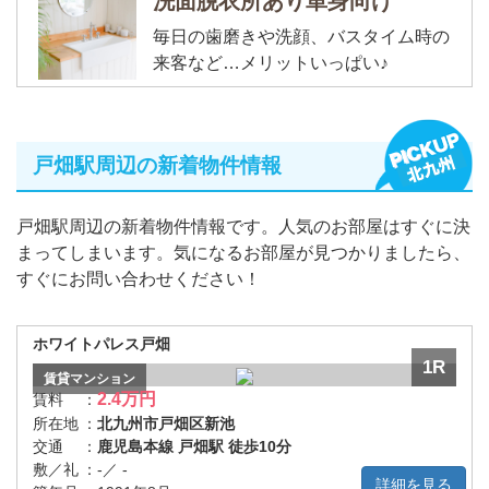
洗面脱衣所あり単身向け
毎日の歯磨きや洗顔、バスタイム時の
来客など…メリットいっぱい♪
戸畑駅周辺の新着物件情報
戸畑駅周辺の新着物件情報です。人気のお部屋はすぐに決
まってしまいます。気になるお部屋が見つかりましたら、
すぐにお問い合わせください！
ホワイトパレス戸畑
1R
賃貸
マンション
2.4万円
賃料
：
所在地
：
北九州市戸畑区新池
交通
：
鹿児島本線 戸畑駅 徒歩10分
敷／礼
：
-／ -
詳細を見る