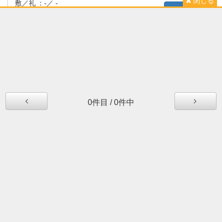
閉じる
敷／礼
：
-／ -
詳細を見る
築年月
：
新築2023年4月
エレガントプラザ
1R
賃貸
マンション
2.9万円
賃料
：
所在地
：
北九州市戸畑区新池
交通
：
鹿児島本線 戸畑駅 徒歩10分
敷／礼
：
-／ -
詳細を見る
0
件目
/
0
件中
築年月
：
1991年8月
ニューリバー九工大駅前
3LDK
賃貸
マンション
8.6万円
賃料
：
所在地
：
北九州市戸畑区中原西
交通
：
鹿児島本線 九州工大前駅 徒歩3分
敷／礼
：
-／ 2ヶ月
詳細を見る
築年月
：
2004年2月
ココアス戸畑