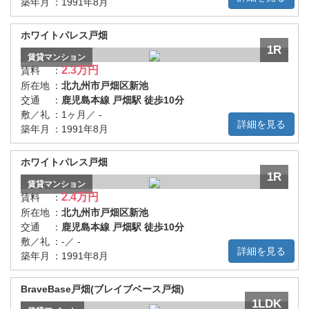
築年月
：
1991年8月
ホワイトパレス戸畑
1R
賃貸
マンション
2.3万円
賃料
：
所在地
：
北九州市戸畑区新池
交通
：
鹿児島本線 戸畑駅 徒歩10分
敷／礼
：
1ヶ月／ -
詳細を見る
築年月
：
1991年8月
ホワイトパレス戸畑
1R
賃貸
マンション
2.4万円
賃料
：
所在地
：
北九州市戸畑区新池
交通
：
鹿児島本線 戸畑駅 徒歩10分
敷／礼
：
-／ -
詳細を見る
築年月
：
1991年8月
BraveBase戸畑(ブレイブベース戸畑)
1LDK