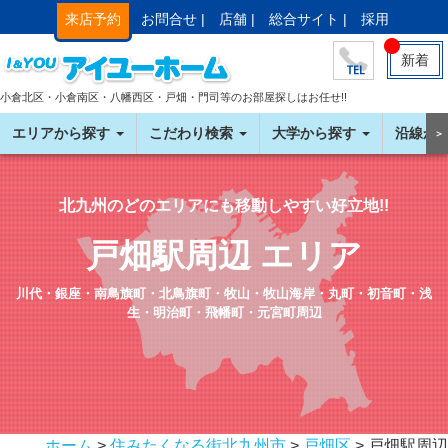
来店予約
お問合せ |
店舗 |
総合サイト |
採用
新着
小倉北区・小倉南区・八幡西区・戸畑・門司等のお部屋探しはお任せ!!
エリアから探す
こだわり検索
大学から探す
沿線か
＞
北九州のどのエリアにも移動しやすい好立地!!
戸畑駅周辺 エリア
川代・銀座・南鳥旗町・北鳥旗町・牧山・牧山海岸・丸町・初音町・浅
生・明治町・飛幡町・元宮町周辺
ホーム
>
住みたくなる街北九州市
>
戸畑区
> 戸畑駅周辺