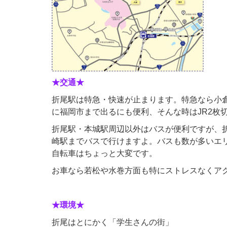
★交通★
折尾駅は特急・快速が止まります。特急なら小倉
に福岡市まで出るにも便利、そんな時はJR2枚
折尾駅・本城駅周辺以外はバスが便利ですが、
崎駅までバスで行けますよ。バスも数が多いエ
自転車はちょっと大変です。
お車なら若松や水巻方面も特にストレスなくア
★環境★
折尾はとにかく「学生さんの街」