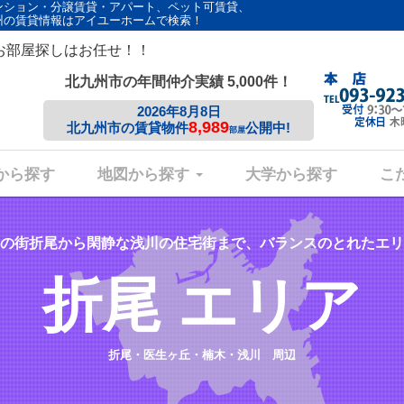
ンション・分譲賃貸・アパート、ペット可賃貸、
州の賃貸情報はアイユーホームで検索！
お部屋探しはお任せ！！
北九州市の年間仲介実績 5,000件！
2026年8月8日
8,989
北九州市の賃貸物件
公開中!
部屋
から探す
地図から探す
大学から探す
こ
の街折尾から閑静な浅川の住宅街まで、バランスのとれたエリ
折尾 エリア
折尾・医生ヶ丘・楠木・浅川 周辺