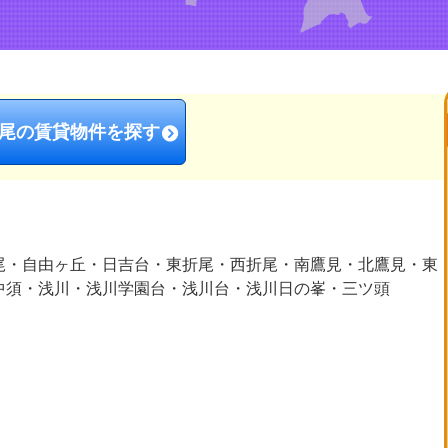
尾の賃貸物件を探す
尾・自由ヶ丘・日吉台・東折尾・西折尾・南鷹見・北鷹見・東
中須・浅川・浅川学園台・浅川台・浅川日の峯・三ツ頭