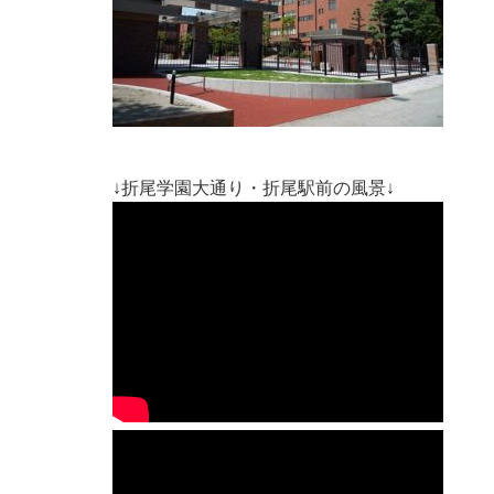
↓折尾学園大通り・折尾駅前の風景↓