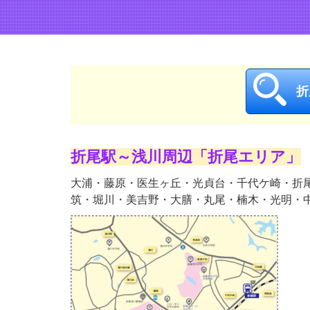
折
折尾駅～浅川周辺「折尾エリア」
大浦・藤原・医生ヶ丘・光貞台・千代ケ崎・折
筑・堀川・美吉野・大膳・丸尾・楠木・光明・