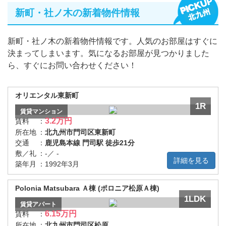
新町・社ノ木の新着物件情報
新町・社ノ木の新着物件情報です。人気のお部屋はすぐに
決まってしまいます。気になるお部屋が見つかりました
ら、すぐにお問い合わせください！
オリエンタル東新町
1R
賃貸
マンション
3.2万円
賃料
：
所在地
：
北九州市門司区東新町
交通
：
鹿児島本線 門司駅 徒歩21分
敷／礼
：
-／ -
詳細を見る
築年月
：
1992年3月
Polonia Matsubara Ａ棟 (ポロニア松原Ａ棟)
1LDK
賃貸
アパート
6.15万円
賃料
：
所在地
：
北九州市門司区松原