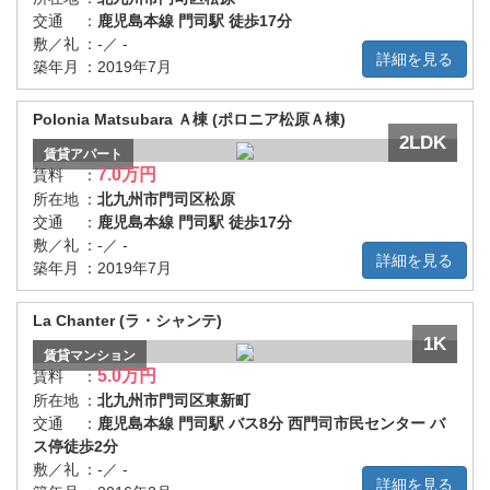
交通
：
鹿児島本線 門司駅 徒歩17分
敷／礼
：
-／ -
詳細を見る
築年月
：
2019年7月
Polonia Matsubara Ａ棟 (ポロニア松原Ａ棟)
2LDK
賃貸
アパート
7.0万円
賃料
：
所在地
：
北九州市門司区松原
交通
：
鹿児島本線 門司駅 徒歩17分
敷／礼
：
-／ -
詳細を見る
築年月
：
2019年7月
La Chanter (ラ・シャンテ)
1K
賃貸
マンション
5.0万円
賃料
：
所在地
：
北九州市門司区東新町
交通
：
鹿児島本線 門司駅 バス8分 西門司市民センター バ
ス停徒歩2分
敷／礼
：
-／ -
詳細を見る