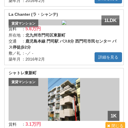
築年月
：
2016年2月
La Chanter (ラ・シャンテ)
1LDK
賃貸
マンション
5.6万円
賃料
：
所在地
：
北九州市門司区東新町
交通
：
鹿児島本線 門司駅 バス8分 西門司市民センター バ
ス停徒歩2分
敷／礼
：
-／ -
詳細を見る
築年月
：
2016年2月
シャトレ東新町
賃貸
マンション
1K
3.1万円
賃料
：
閉じる