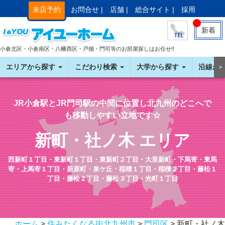
来店予約
お問合せ |
店舗 |
総合サイト |
採用
新着
小倉北区・小倉南区・八幡西区・戸畑・門司等のお部屋探しはお任せ!!
エリアから探す
こだわり検索
大学から探す
沿線か
＞
JR小倉駅とJR門司駅の中間に位置し北九州のどこへで
も移動しやすい立地です☆
新町・社ノ木 エリア
西新町１丁目・東新町１丁目・東新町２丁目・大里新町・下馬寄・東馬
寄・上馬寄１丁目・新原町・泉ケ丘・稲積１丁目・稲積２丁目・藤松１
丁目・藤松２丁目・藤松３丁目・光町１丁目
ホーム
>
住みたくなる街北九州市
>
門司区
> 新町・社ノ木