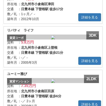
所在地
：
北九州市小倉南区津田
交通
：
日豊本線 下曽根駅 徒歩17分
敷／礼
：
1ヶ月／ -
詳細を見る
築年月
：
2012年10月
リバティ ライフ
3DK
賃貸
コーポ
5.8万円
賃料
：
所在地
：
北九州市小倉南区上曽根
交通
：
日豊本線 下曽根駅 徒歩21分
敷／礼
：
-／ -
詳細を見る
築年月
：
2005年3月
ユーミー雅び
2LDK
賃貸
マンション
7.35万円
賃料
：
所在地
：
北九州市小倉南区田原
交通
：
日豊本線 下曽根駅 徒歩6分
敷／礼
：
-／ 2ヶ月
詳細を見る