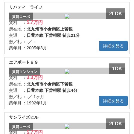
リバティ ライフ
2LDK
賃貸
コーポ
5.7万円
賃料
：
所在地
：
北九州市小倉南区上曽根
交通
：
日豊本線 下曽根駅 徒歩21分
敷／礼
：
-／ -
詳細を見る
築年月
：
2005年3月
エアポート９９
1DK
賃貸
マンション
3.3万円
賃料
：
所在地
：
北九州市小倉南区下曽根
交通
：
日豊本線 下曽根駅 徒歩4分
敷／礼
：
-／ 1ヶ月
詳細を見る
築年月
：
1992年1月
サンライズヒル
2LDK
賃貸
コーポ
5.7万円
賃料
：