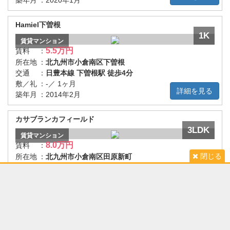
築年月
：
2020年1月
Hamiel下曽根
1K
賃貸
マンション
5.5万円
賃料
：
所在地
：
北九州市小倉南区下曽根
交通
：
日豊本線 下曽根駅 徒歩4分
敷／礼
：
-／ 1ヶ月
詳細を見る
築年月
：
2014年2月
カサブランカフィールド
3LDK
賃貸
マンション
8.0万円
賃料
：
閉じる
所在地
：
北九州市小倉南区田原新町
交通
：
日豊本線 下曽根駅 徒歩5分
敷／礼
：
-／ 2ヶ月
詳細を見る
築年月
：
2001年3月
ＭＤＩグランコンファリア下曽根新町
1K