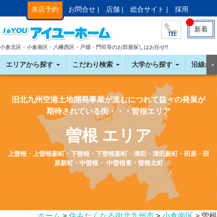
来店予約
お問合せ |
店舗 |
総合サイト |
採用
新着
小倉北区・小倉南区・八幡西区・戸畑・門司等のお部屋探しはお任せ!!
エリアから探す
こだわり検索
大学から探す
沿線か
＞
旧北九州空港土地開発事業が進むにつれて益々の発展が
期待されている街・・・曽根エリア
曽根 エリア
上曽根・上曽根新町・下曽根・下曽根新町・津田・津田新町・田原・田
原新町・中曽根・ 中曽根東・曽根北町
ホーム
>
住みたくなる街北九州市
>
小倉南区
> 曽根