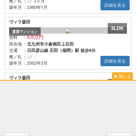
敷／礼
：
-／ 1ヶ月
詳細を見る
築年月
：
1980年7月
ヴィラ森田
3LDK
賃貸
マンション
6.8万円
賃料
：
所在地
：
北九州市小倉南区上石田
交通
：
日田彦山線 石田（福岡）駅 徒歩9分
敷／礼
：
-／ -
詳細を見る
築年月
：
2002年3月
閉じる
ヴィラ森田
3LDK
賃貸
マンション
6.8万円
賃料
：
所在地
：
北九州市小倉南区上石田
交通
：
日田彦山線 石田（福岡）駅 徒歩9分
敷／礼
：
-／ -
詳細を見る
築年月
：
2002年3月
サンビル守恒