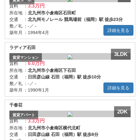
賃貸
コーポ
3.3万円
賃料
：
所在地
：
北九州市小倉南区石田町
交通
：
北九州モノレール 競馬場前（福岡）駅 徒歩23分
敷／礼
：
-／ -
詳細を見る
築年月
：
1994年4月
ラディア石田
3LDK
賃貸
マンション
6.0万円
賃料
：
所在地
：
北九州市小倉南区下石田
交通
：
日田彦山線 石田（福岡）駅 徒歩10分
敷／礼
：
-／ -
詳細を見る
築年月
：
1990年1月
千春荘
2DK
賃貸
アパート
3.3万円
賃料
：
所在地
：
北九州市小倉南区横代北町
交通
：
日田彦山線 石田（福岡）駅 徒歩8分