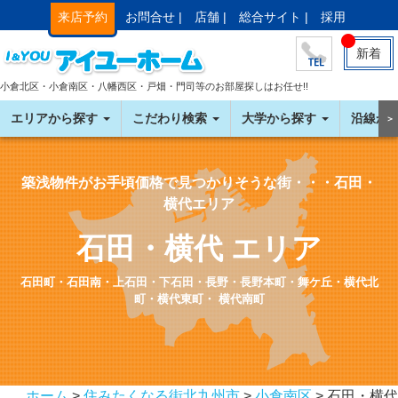
来店予約
お問合せ |
店舗 |
総合サイト |
採用
新着
小倉北区・小倉南区・八幡西区・戸畑・門司等のお部屋探しはお任せ!!
エリアから探す
こだわり検索
大学から探す
沿線か
＞
築浅物件がお手頃価格で見つかりそうな街・・・石田・
横代エリア
石田・横代 エリア
石田町・石田南・上石田・下石田・長野・長野本町・舞ケ丘・横代北
町・横代東町・ 横代南町
ホーム
>
住みたくなる街北九州市
>
小倉南区
> 石田・横代