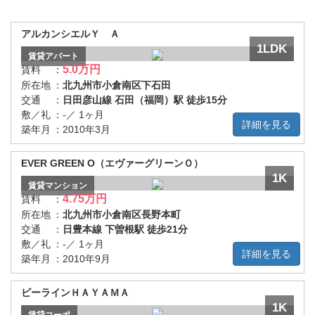
アルカンシエルＹ Ａ
1LDK
賃貸
アパート
5.0万円
賃料
：
所在地
：
北九州市小倉南区下石田
交通
：
日田彦山線 石田（福岡）駅 徒歩15分
敷／礼
：
-／ 1ヶ月
詳細を見る
築年月
：
2010年3月
EVER GREEN O（エヴァーグリーンＯ）
1K
賃貸
マンション
4.75万円
賃料
：
所在地
：
北九州市小倉南区長野本町
交通
：
日豊本線 下曽根駅 徒歩21分
敷／礼
：
-／ 1ヶ月
詳細を見る
築年月
：
2010年9月
ビーラインＨＡＹＡＭＡ
1K