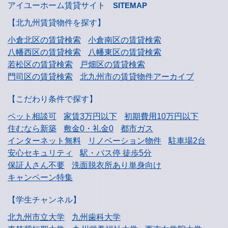
アイユーホーム賃貸サイト
SITEMAP
【北九州賃貸物件を探す】
小倉北区の賃貸検索
小倉南区の賃貸検索
八幡西区の賃貸検索
八幡東区の賃貸検索
若松区の賃貸検索
戸畑区の賃貸検索
門司区の賃貸検索
北九州市の賃貸物件アーカイブ
【こだわり条件で探す】
ペット相談可
家賃3万円以下
初期費用10万円以下
住むなら新築
敷金0・礼金0
都市ガス
インターネット無料
リノベーション物件
駐車場2台
安心セキュリティ
駅・バス停 徒歩5分
保証人さん不要
洗面脱衣所あり単身向け
キャンペーン特集
【学生チャンネル】
北九州市立大学
九州歯科大学