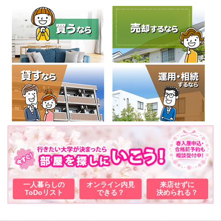
一人暮らしの
オンライン内見
来店せずに
ToDoリスト
できる？
決められる？