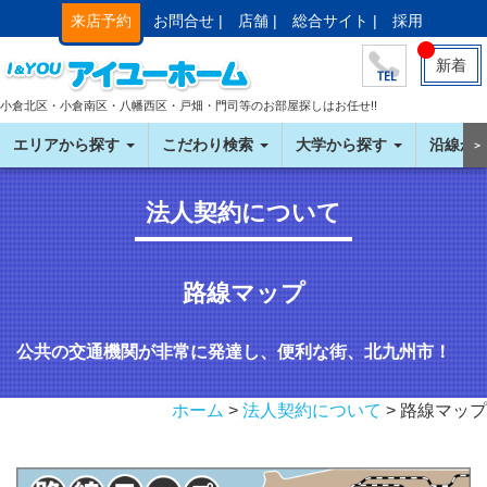
来店予約
お問合せ |
店舗 |
総合サイト |
採用
新着
小倉北区・小倉南区・八幡西区・戸畑・門司等のお部屋探しはお任せ!!
エリアから探す
こだわり検索
大学から探す
沿線か
＞
法人契約について
路線マップ
公共の交通機関が非常に発達し、便利な街、北九州市！
ホーム
>
法人契約について
> 路線マップ