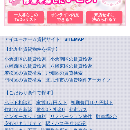
一人暮らしの
オンライン内見
来店せずに
ToDoリスト
できる？
決められる？
アイユーホーム賃貸サイト
SITEMAP
【北九州賃貸物件を探す】
小倉北区の賃貸検索
小倉南区の賃貸検索
八幡西区の賃貸検索
八幡東区の賃貸検索
若松区の賃貸検索
戸畑区の賃貸検索
門司区の賃貸検索
北九州市の賃貸物件アーカイブ
【こだわり条件で探す】
ペット相談可
家賃3万円以下
初期費用10万円以下
住むなら新築
敷金0・礼金0
都市ガス
インターネット無料
リノベーション物件
駐車場2台
安心セキュリティ
駅・バス停 徒歩5分