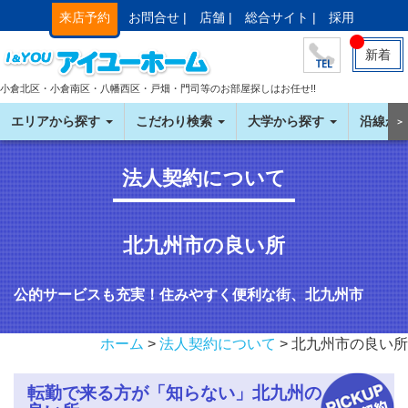
来店予約
お問合せ |
店舗 |
総合サイト |
採用
新着
小倉北区・小倉南区・八幡西区・戸畑・門司等のお部屋探しはお任せ!!
エリアから探す
こだわり検索
大学から探す
沿線か
＞
法人契約について
北九州市の良い所
公的サービスも充実！住みやすく便利な街、北九州市
ホーム
>
法人契約について
> 北九州市の良い所
転勤で来る方が「知らない」北九州の