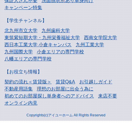
保証人さん不要
洗面脱衣所あり単身向け
キャンペーン特集
【学生チャンネル】
北九州市立大学
九州歯科大学
東筑紫短期大学・
九州栄養福祉大学
西南女学院大学
西日本工業大学
小倉キャンパス
九州工業大学
九州国際大学
小倉エリアの専門学校
八幡エリアの専門学校
【お役立ち情報】
契約の流れ＜賃貸版＞
賃貸Q&A
お引越しガイド
不動産用語集
理想のお部屋に出会う為に
初めてのお部屋探し
単身者へのアドバイス
来店不要
オンライン内見
Copyrights(c)アイユーホーム All Rights Reserved