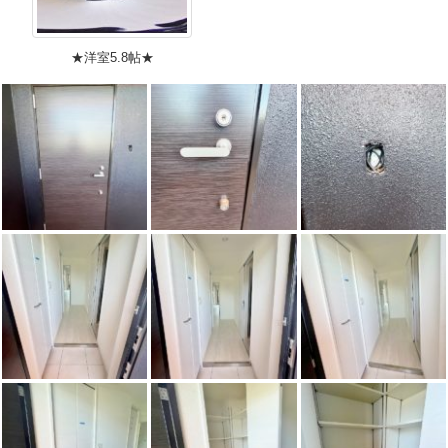
★洋室5.8帖★