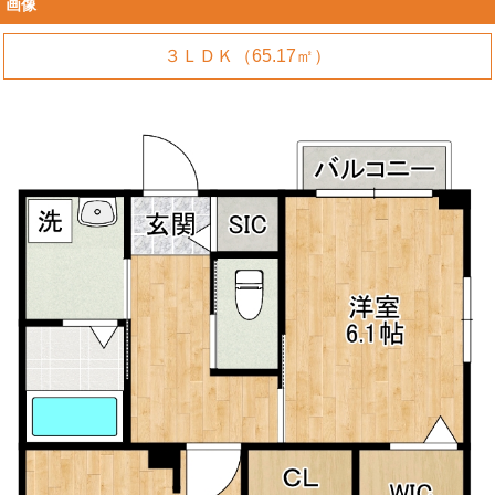
画像
３ＬＤＫ（65.17㎡）