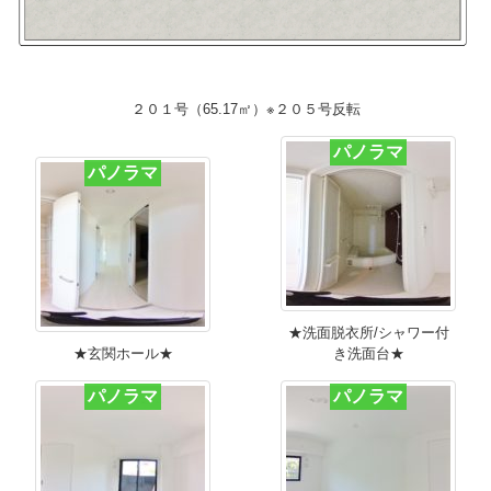
２０１号（65.17㎡）※２０５号反転
パノラマ
パノラマ
★洗面脱衣所/シャワー付
★玄関ホール★
き洗面台★
パノラマ
パノラマ