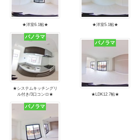
★洋室6.1帖★
★洋室5.1帖★
パノラマ
パノラマ
★システムキッチングリ
ル付き/3口コンロ★
★LDK12.7帖★
パノラマ