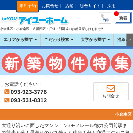
来店予約
お問合せ |
店舗 |
総合サイト |
採用
新着
小倉北区・小倉南区・八幡西区・戸畑・門司等のお部屋探しはお任せ!!
エリアから探す
こだわり検索
大学から探す
沿線か
＞
お電話ください！
093-923-3778
お問合せ
093-531-8312
小倉南区
大通り沿いに面したマンション♪モノレール徳力公団前駅ま
で徒歩５分！最寄りのバス停へも徒歩１分と交通アクセス良