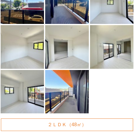
２ＬＤＫ（48㎡）