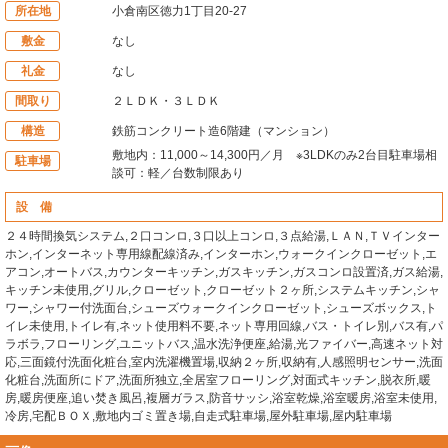
所在地
小倉南区徳力1丁目20-27
敷金
なし
礼金
なし
間取り
２ＬＤＫ・３ＬＤＫ
構造
鉄筋コンクリート造6階建（マンション）
敷地内：11,000～14,300円／月 ※3LDKのみ2台目駐車場相
駐車場
談可：軽／台数制限あり
設 備
２４時間換気システム,２口コンロ,３口以上コンロ,３点給湯,ＬＡＮ,ＴＶインター
ホン,インターネット専用線配線済み,インターホン,ウォークインクローゼット,エ
アコン,オートバス,カウンターキッチン,ガスキッチン,ガスコンロ設置済,ガス給湯,
キッチン未使用,グリル,クローゼット,クローゼット２ヶ所,システムキッチン,シャ
ワー,シャワー付洗面台,シューズウォークインクローゼット,シューズボックス,ト
イレ未使用,トイレ有,ネット使用料不要,ネット専用回線,バス・トイレ別,バス有,パ
ラボラ,フローリング,ユニットバス,温水洗浄便座,給湯,光ファイバー,高速ネット対
応,三面鏡付洗面化粧台,室内洗濯機置場,収納２ヶ所,収納有,人感照明センサー,洗面
化粧台,洗面所にドア,洗面所独立,全居室フローリング,対面式キッチン,脱衣所,暖
房,暖房便座,追い焚き風呂,複層ガラス,防音サッシ,浴室乾燥,浴室暖房,浴室未使用,
冷房,宅配ＢＯＸ,敷地内ゴミ置き場,自走式駐車場,屋外駐車場,屋内駐車場