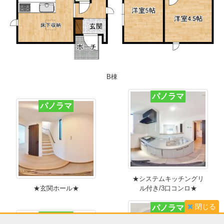
B棟
パノラマ
パノラマ
★システムキッチングリ
★玄関ホール★
ル付き/3口コンロ★
閉じる
パノラマ
パノラマ