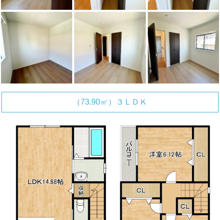
（73.90㎡）３ＬＤＫ