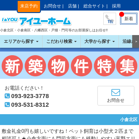
来店予約
お問合せ |
店舗 |
総合サイト |
採用
新着
小倉北区・小倉南区・八幡西区・戸畑・門司等のお部屋探しはお任せ!!
エリアから探す
こだわり検索
大学から探す
沿線か
＞
お電話ください！
093-923-3778
お問合せ
093-531-8312
小倉北区
敷金礼金0円も嬉しいですね！ペット飼育は小型犬２匹まで
相談可！★小倉方面にも門司方面にも移動しやすい富野エリ