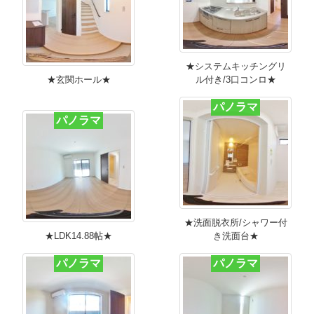
★システムキッチングリ
★玄関ホール★
ル付き/3口コンロ★
パノラマ
パノラマ
★洗面脱衣所/シャワー付
★LDK14.88帖★
き洗面台★
パノラマ
パノラマ