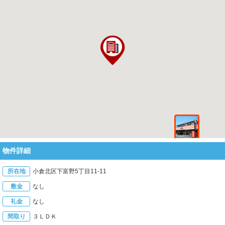
物件詳細
所在地
小倉北区下富野5丁目11-11
敷金
なし
礼金
なし
間取り
３ＬＤＫ