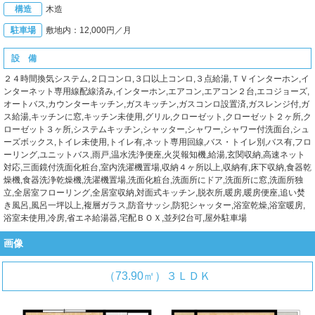
構造
木造
駐車場
敷地内：12,000円／月
設 備
２４時間換気システム,２口コンロ,３口以上コンロ,３点給湯,ＴＶインターホン,イ
ンターネット専用線配線済み,インターホン,エアコン,エアコン２台,エコジョーズ,
オートバス,カウンターキッチン,ガスキッチン,ガスコンロ設置済,ガスレンジ付,ガ
ス給湯,キッチンに窓,キッチン未使用,グリル,クローゼット,クローゼット２ヶ所,ク
ローゼット３ヶ所,システムキッチン,シャッター,シャワー,シャワー付洗面台,シュ
ーズボックス,トイレ未使用,トイレ有,ネット専用回線,バス・トイレ別,バス有,フロ
ーリング,ユニットバス,雨戸,温水洗浄便座,火災報知機,給湯,玄関収納,高速ネット
対応,三面鏡付洗面化粧台,室内洗濯機置場,収納４ヶ所以上,収納有,床下収納,食器乾
燥機,食器洗浄乾燥機,洗濯機置場,洗面化粧台,洗面所にドア,洗面所に窓,洗面所独
立,全居室フローリング,全居室収納,対面式キッチン,脱衣所,暖房,暖房便座,追い焚
き風呂,風呂一坪以上,複層ガラス,防音サッシ,防犯シャッター,浴室乾燥,浴室暖房,
浴室未使用,冷房,省エネ給湯器,宅配ＢＯＸ,並列2台可,屋外駐車場
画像
（73.90㎡）３ＬＤＫ