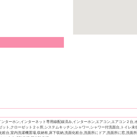
インターホン,インターネット専用線配線済み,インターホン,エアコン,エアコン２台,
ゼット,クローゼット２ヶ所,システムキッチン,シャワー,シャワー付洗面台,トイレ未
化粧台,室内洗濯機置場,収納有,床下収納,洗面化粧台,洗面所にドア,洗面所に窓,洗面所