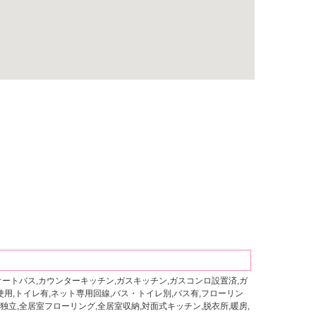
オートバス,カウンターキッチン,ガスキッチン,ガスコンロ設置済,ガ
使用,トイレ有,ネット専用回線,バス・トイレ別,バス有,フローリン
独立,全居室フローリング,全居室収納,対面式キッチン,脱衣所,暖房,