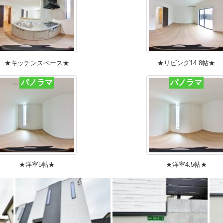
★キッチンスペース★
★リビング14.8帖★
パノラマ
パノラマ
★洋室5帖★
★洋室4.5帖★