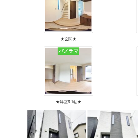
★玄関★
パノラマ
★洋室6.1帖★