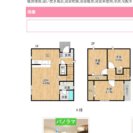
暖房便座,追い焚き風呂,浴室乾燥,浴室暖房,浴室未使用,冷房,宅配
画像
Ａ棟
パノラマ