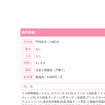
物件詳細
所在地
門司区中二十町13-
敷金
なし
礼金
なし
間取り
3ＬＤＫ
構造
木造２階建造（戸建て）
駐車場
敷地内：9,900円／月
設 備
２４時間換気システム,２口コンロ,３口以上コンロ,３点給湯,ＴＶ
スレンジ付,ガス給湯,キッチンに窓,キッチン未使用,グリル,クロー
グ,ユニットバス,温水洗浄便座,給湯,高速ネット対応,三面鏡付洗面