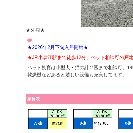
★外観★
★2026年2月下旬入居開始★
★JR小森江駅まで徒歩12分。ペット相談可の戸
ペット飼育は小型犬・猫の計２匹まで相談可。1
乾燥機などあると嬉しい設備も充実してます。
家賃表