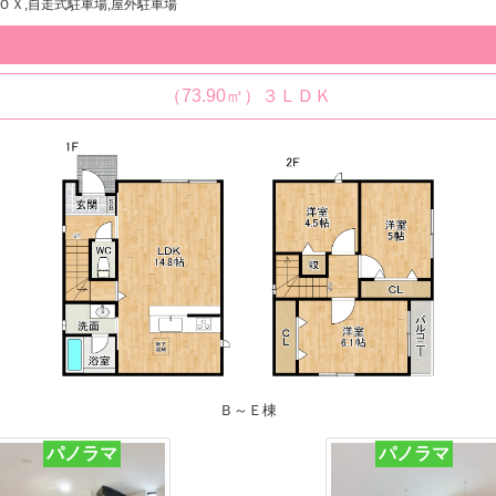
ＢＯＸ,自走式駐車場,屋外駐車場
（73.90㎡）３ＬＤＫ
Ｂ～Ｅ棟
パノラマ
パノラマ