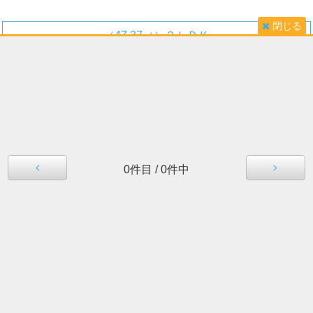
閉じる
（47.37㎡）２ＬＤＫ
0
件目
/
0
件中
１０３号