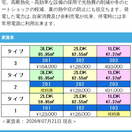
宅。高断熱化・高効率な設備の採用で光熱費の削減や冬のヒ
ートショックの軽減、夏の熱中症の防止にも役立ちます。発
電した電力は､自家消費及び余剰売電が出来、停電時には非
常用電源に利用出来ます。
家賃表
＜家賃表： 2026年07月21日 現在＞