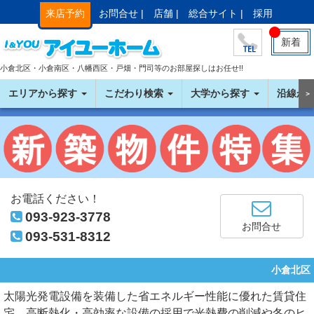
来店予約
お問合せ |
店舗 |
総合サイト |
採用
新着
小倉北区・小倉南区・八幡西区・戸畑・門司等のお部屋探しはお任せ!!
エリアから探す
こだわり検索
大学から探す
沿線か
＞
お電話ください！
093-923-3778
お問合せ
093-531-8312
小倉北区
太陽光発電設備を装備した省エネルギー性能に優れた賃貸住
宅。高断熱化・高効率な設備の採用で光熱費の削減や冬のヒ