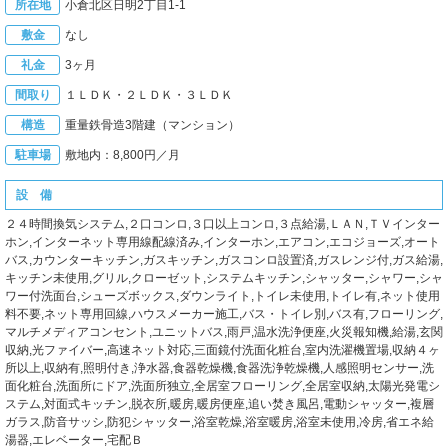
所在地
小倉北区日明2丁目1-1
敷金
なし
礼金
3ヶ月
間取り
１ＬＤＫ・２ＬＤＫ・３ＬＤＫ
構造
重量鉄骨造3階建（マンション）
駐車場
敷地内：8,800円／月
設 備
２４時間換気システム,２口コンロ,３口以上コンロ,３点給湯,ＬＡＮ,ＴＶインター
ホン,インターネット専用線配線済み,インターホン,エアコン,エコジョーズ,オート
バス,カウンターキッチン,ガスキッチン,ガスコンロ設置済,ガスレンジ付,ガス給湯,
キッチン未使用,グリル,クローゼット,システムキッチン,シャッター,シャワー,シャ
ワー付洗面台,シューズボックス,ダウンライト,トイレ未使用,トイレ有,ネット使用
料不要,ネット専用回線,ハウスメーカー施工,バス・トイレ別,バス有,フローリング,
マルチメディアコンセント,ユニットバス,雨戸,温水洗浄便座,火災報知機,給湯,玄関
収納,光ファイバー,高速ネット対応,三面鏡付洗面化粧台,室内洗濯機置場,収納４ヶ
所以上,収納有,照明付き,浄水器,食器乾燥機,食器洗浄乾燥機,人感照明センサー,洗
面化粧台,洗面所にドア,洗面所独立,全居室フローリング,全居室収納,太陽光発電シ
ステム,対面式キッチン,脱衣所,暖房,暖房便座,追い焚き風呂,電動シャッター,複層
ガラス,防音サッシ,防犯シャッター,浴室乾燥,浴室暖房,浴室未使用,冷房,省エネ給
湯器,エレベーター,宅配Ｂ