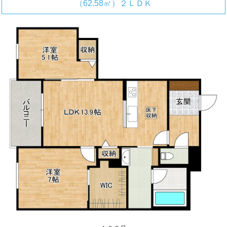
（62.58㎡）２ＬＤＫ