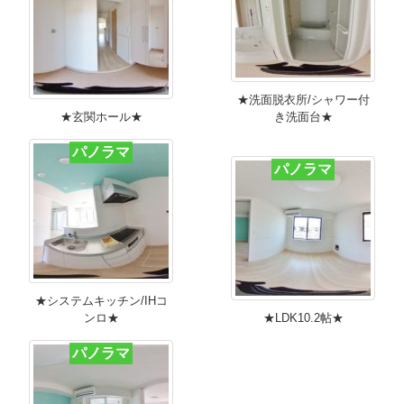
★洗面脱衣所/シャワー付
★玄関ホール★
き洗面台★
パノラマ
パノラマ
★システムキッチン/IHコ
ンロ★
★LDK10.2帖★
パノラマ