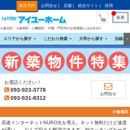
来店予約
お問合せ |
店舗 |
総合サイト |
採用
新着
小倉北区・小倉南区・八幡西区・戸畑・門司等のお部屋探しはお任せ!!
エリアから探す
こだわり検索
大学から探す
沿線か
＞
お電話ください！
093-923-3778
お問合せ
093-531-8312
小倉南区
高速インターネットNURO光を導入。ネット無料だけど速度
が遅い…。なんて悩みも解消できます。IHクッキングヒータ