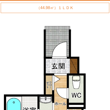
（44.98㎡）１ＬＤＫ