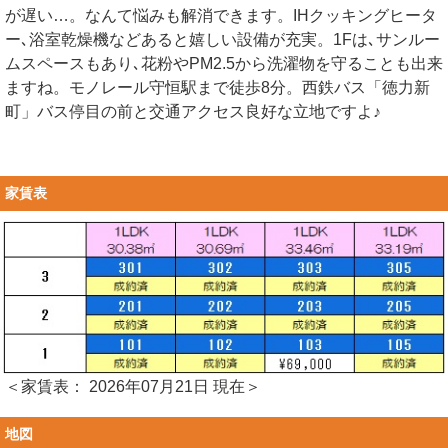
が遅い…。なんて悩みも解消できます。IHクッキングヒータ
ー､浴室乾燥機などあると嬉しい設備が充実。1Fは､サンルー
ムスペースもあり､花粉やPM2.5から洗濯物を守ることも出来
ますね。モノレール守恒駅まで徒歩8分。西鉄バス「徳力新
町」バス停目の前と交通アクセス良好な立地ですよ♪
家賃表
＜家賃表： 2026年07月21日 現在＞
地図