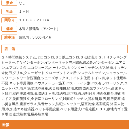
敷金
なし
礼金
１ヶ月
間取り
１ＬＤＫ・２ＬＤＫ
構造
木造３階建造（アパート）
駐車場
敷地内：5,500円／月
設 備
２４時間換気システム,２口コンロ,３口以上コンロ,３点給湯,ＢＳ,ＩＨクッキング
ヒーター,ＴＶインターホン,インターネット専用線配線済み,インターホン,エアコ
ン,エアコン２台,エコジョーズ,オートバス,カウンターキッチン,ガス給湯,キッチン
未使用,グリル,クローゼット,クローゼット２ヶ所,システムキッチン,シャッター,シ
ャワー,シャワー付洗面台,シューズボックス,トイレ未使用,トイレ有,ネット使用料
不要,ネット専用回線,ハウスメーカー施工,バス・トイレ別,バス有,フローリング,ユ
ニットバス,雨戸,温水洗浄便座,火災報知機,給湯,玄関収納,光ファイバー,高速ネッ
ト対応,室内洗濯機置場,収納３ヶ所,収納有,床下収納,照明付き,洗面化粧台,洗面所
にドア,洗面所独立,全居室フローリング,対面式キッチン,脱衣所,暖房,暖房便座,追
い焚き風呂,複層ガラス,防音サッシ,防犯シャッター,浴室乾燥,浴室暖房,浴室未使
用,冷房,省エネ給湯器,ペット専用設備,ペット用足洗い場,宅配ＢＯＸ,敷地内ゴミ置
き場,自走式駐車場,屋外駐車場
画像