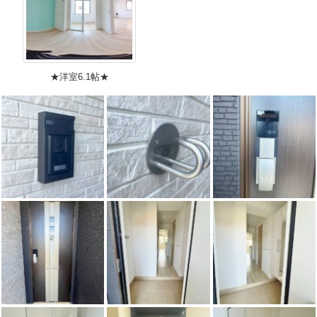
★洋室6.1帖★