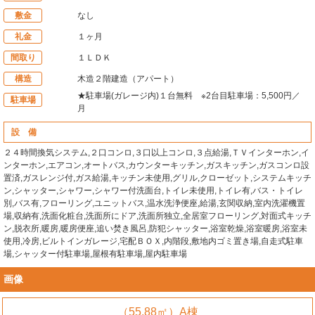
敷金
なし
礼金
１ヶ月
間取り
１ＬＤＫ
構造
木造２階建造（アパート）
★駐車場(ガレージ内)１台無料 ※2台目駐車場：5,500円／
駐車場
月
設 備
２４時間換気システム,２口コンロ,３口以上コンロ,３点給湯,ＴＶインターホン,イ
ンターホン,エアコン,オートバス,カウンターキッチン,ガスキッチン,ガスコンロ設
置済,ガスレンジ付,ガス給湯,キッチン未使用,グリル,クローゼット,システムキッチ
ン,シャッター,シャワー,シャワー付洗面台,トイレ未使用,トイレ有,バス・トイレ
別,バス有,フローリング,ユニットバス,温水洗浄便座,給湯,玄関収納,室内洗濯機置
場,収納有,洗面化粧台,洗面所にドア,洗面所独立,全居室フローリング,対面式キッチ
ン,脱衣所,暖房,暖房便座,追い焚き風呂,防犯シャッター,浴室乾燥,浴室暖房,浴室未
使用,冷房,ビルトインガレージ,宅配ＢＯＸ,内階段,敷地内ゴミ置き場,自走式駐車
場,シャッター付駐車場,屋根有駐車場,屋内駐車場
画像
（55.88㎡）A棟