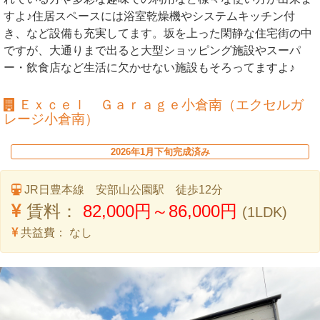
すよ♪住居スペースには浴室乾燥機やシステムキッチン付
き、など設備も充実してます。坂を上った閑静な住宅街の中
ですが、大通りまで出ると大型ショッピング施設やスーパ
ー・飲食店など生活に欠かせない施設もそろってますよ♪
Ｅｘｃｅｌ Ｇａｒａｇｅ小倉南（エクセルガ
レージ小倉南）
2026年1月下旬完成済み
JR日豊本線 安部山公園駅 徒歩12分
賃料：
82,000円～86,000円
(1LDK)
共益費：
なし