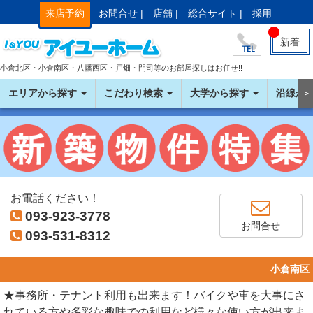
来店予約
お問合せ |
店舗 |
総合サイト |
採用
新着
小倉北区・小倉南区・八幡西区・戸畑・門司等のお部屋探しはお任せ!!
エリアから探す
こだわり検索
大学から探す
沿線か
＞
お電話ください！
093-923-3778
お問合せ
093-531-8312
小倉南区
★事務所・テナント利用も出来ます！バイクや車を大事にさ
れている方や多彩な趣味での利用など様々な使い方が出来ま