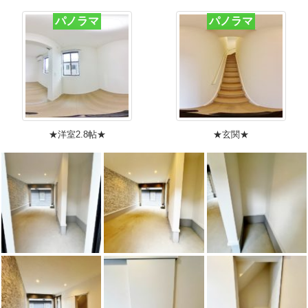
パノラマ
パノラマ
★洋室2.8帖★
★玄関★