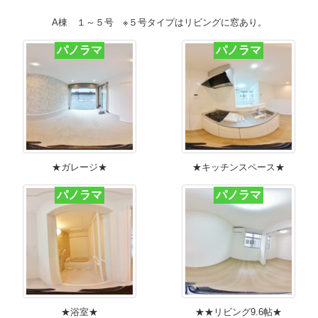
A棟 １～５号 ※５号タイプはリビングに窓あり。
パノラマ
パノラマ
★ガレージ★
★キッチンスペース★
パノラマ
パノラマ
★浴室★
★★リビング9.6帖★