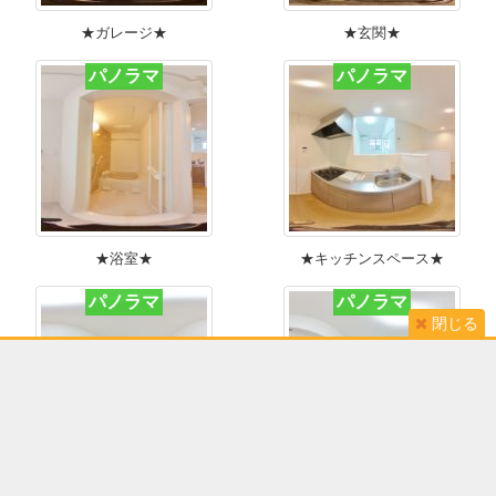
★ガレージ★
★玄関★
パノラマ
パノラマ
★浴室★
★キッチンスペース★
パノラマ
パノラマ
閉じる
★リビング9.6帖★
★洋室2.8帖★