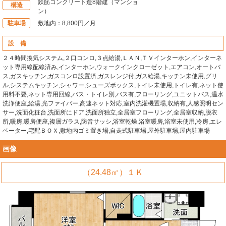
鉄筋コンクリート造8階建（マンショ
構造
ン）
駐車場
敷地内：8,800円／月
設 備
２４時間換気システム,２口コンロ,３点給湯,ＬＡＮ,ＴＶインターホン,インターネ
ット専用線配線済み,インターホン,ウォークインクローゼット,エアコン,オートバ
ス,ガスキッチン,ガスコンロ設置済,ガスレンジ付,ガス給湯,キッチン未使用,グリ
ル,システムキッチン,シャワー,シューズボックス,トイレ未使用,トイレ有,ネット使
用料不要,ネット専用回線,バス・トイレ別,バス有,フローリング,ユニットバス,温水
洗浄便座,給湯,光ファイバー,高速ネット対応,室内洗濯機置場,収納有,人感照明セン
サー,洗面化粧台,洗面所にドア,洗面所独立,全居室フローリング,全居室収納,脱衣
所,暖房,暖房便座,複層ガラス,防音サッシ,浴室乾燥,浴室暖房,浴室未使用,冷房,エレ
ベーター,宅配ＢＯＸ,敷地内ゴミ置き場,自走式駐車場,屋外駐車場,屋内駐車場
画像
（24.48㎡）１Ｋ