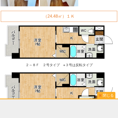
（24.48㎡）１Ｋ
２～８Ｆ ２号タイプ ※３号は反転タイプ
閉じる
２～８Ｆ ３号タイプ