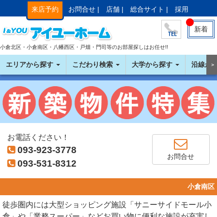
来店予約
お問合せ |
店舗 |
総合サイト |
採用
新着
小倉北区・小倉南区・八幡西区・戸畑・門司等のお部屋探しはお任せ!!
エリアから探す
こだわり検索
大学から探す
沿線か
＞
お電話ください！
093-923-3778
お問合せ
093-531-8312
小倉南区
徒歩圏内には大型ショッピング施設「サニーサイドモール小
倉」や「業務スーパー」などお買い物に便利な施設が充実し