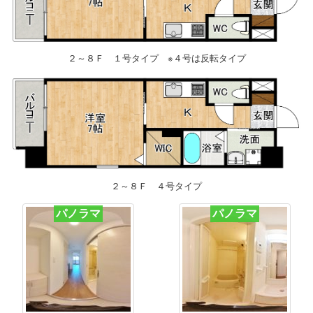
２～８Ｆ １号タイプ ※４号は反転タイプ
２～８Ｆ ４号タイプ
パノラマ
パノラマ