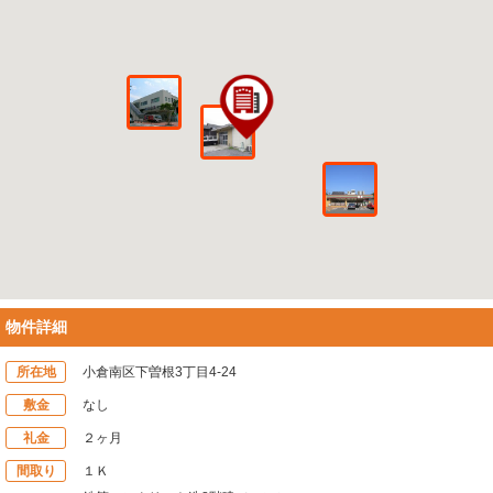
物件詳細
所在地
小倉南区下曽根3丁目4-24
敷金
なし
礼金
２ヶ月
間取り
１Ｋ