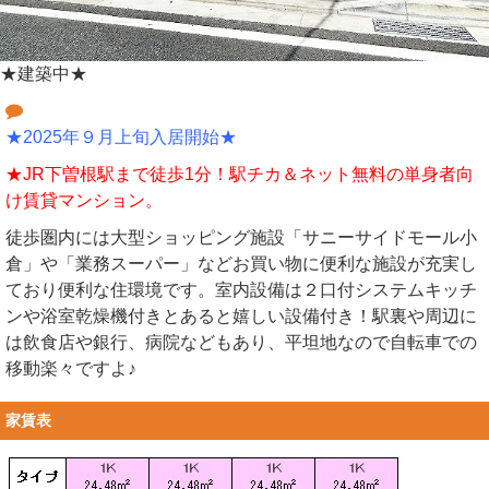
★建築中★
★2025年９月上旬入居開始★
★JR下曽根駅まで徒歩1分！駅チカ＆ネット無料の単身者向
け賃貸マンション。
徒歩圏内には大型ショッピング施設「サニーサイドモール小
倉」や「業務スーパー」などお買い物に便利な施設が充実し
ており便利な住環境です。室内設備は２口付システムキッチ
ンや浴室乾燥機付きとあると嬉しい設備付き！駅裏や周辺に
は飲食店や銀行、病院などもあり、平坦地なので自転車での
移動楽々ですよ♪
家賃表