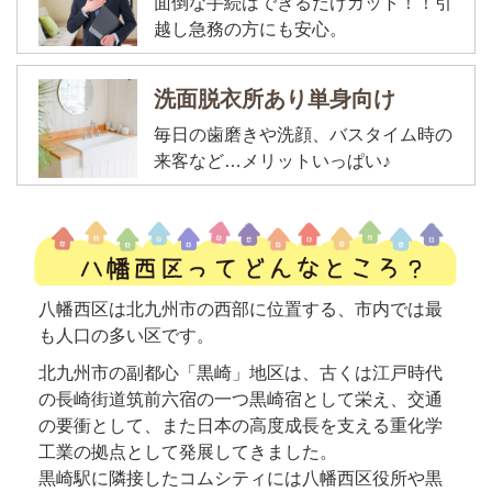
面倒な手続はできるだけカット！！引
越し急務の方にも安心。
洗面脱衣所あり単身向け
毎日の歯磨きや洗顔、バスタイム時の
来客など…メリットいっぱい♪
八幡西区は北九州市の西部に位置する、市内では最
も人口の多い区です。
北九州市の副都心「黒崎」地区は、古くは江戸時代
の長崎街道筑前六宿の一つ黒崎宿として栄え、交通
の要衝として、また日本の高度成長を支える重化学
工業の拠点として発展してきました。
黒崎駅に隣接したコムシティには八幡西区役所や黒