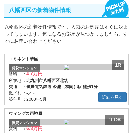
八幡西区の新着物件情報
八幡西区の新着物件情報です。人気のお部屋はすぐに決ま
ってしまいます。気になるお部屋が見つかりましたら、す
ぐにお問い合わせください！
エミネント華里
1R
賃貸
マンション
4.7万円
賃料
：
所在地
：
北九州市八幡西区北筑
交通
：
筑豊電気鉄道 今池（福岡）駅 徒歩1分
敷／礼
：
-／ -
詳細を見る
築年月
：
2008年9月
ウィングス西神原
1LDK
賃貸
マンション
6.8万円
賃料
：