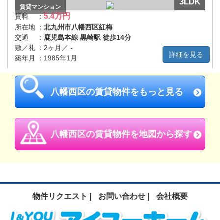
3LDK
賃貸
マンション
5.4万円
賃料
：
所在地
：
北九州市八幡西区紅梅
交通
：
鹿児島本線 黒崎駅 徒歩14分
敷／礼
：
2ヶ月／ -
詳細を見る
築年月
：
1985年1月
八幡西区の賃貸物件をもっと見る
八幡西区の賃貸物件を地図から探す
物件リクエスト |
お問い合わせ |
会社概要