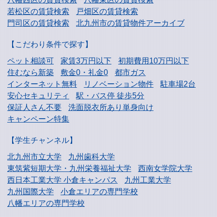
若松区の賃貸検索
戸畑区の賃貸検索
門司区の賃貸検索
北九州市の賃貸物件アーカイブ
【こだわり条件で探す】
ペット相談可
家賃3万円以下
初期費用10万円以下
住むなら新築
敷金0・礼金0
都市ガス
インターネット無料
リノベーション物件
駐車場2台
安心セキュリティ
駅・バス停 徒歩5分
保証人さん不要
洗面脱衣所あり単身向け
キャンペーン特集
【学生チャンネル】
北九州市立大学
九州歯科大学
東筑紫短期大学・
九州栄養福祉大学
西南女学院大学
西日本工業大学
小倉キャンパス
九州工業大学
九州国際大学
小倉エリアの専門学校
八幡エリアの専門学校