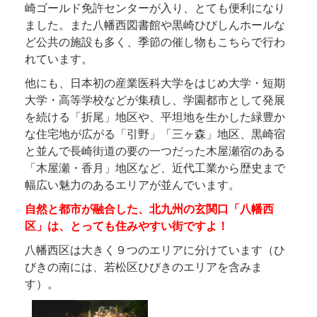
崎ゴールド免許センターが入り、とても便利になり
ました。また八幡西図書館や黒崎ひびしんホールな
ど公共の施設も多く、季節の催し物もこちらで行わ
れています。
他にも、日本初の産業医科大学をはじめ大学・短期
大学・高等学校などが集積し、学園都市として発展
を続ける「折尾」地区や、平坦地を生かした緑豊か
な住宅地が広がる「引野」「三ヶ森」地区、黒崎宿
と並んで長崎街道の要の一つだった木屋瀬宿のある
「木屋瀬・香月」地区など、近代工業から歴史まで
幅広い魅力のあるエリアが並んでいます。
自然と都市が融合した、北九州の玄関口「八幡西
区」は、とっても住みやすい街ですよ！
八幡西区は大きく９つのエリアに分けています（ひ
びきの南には、若松区ひびきのエリアを含みま
す）。