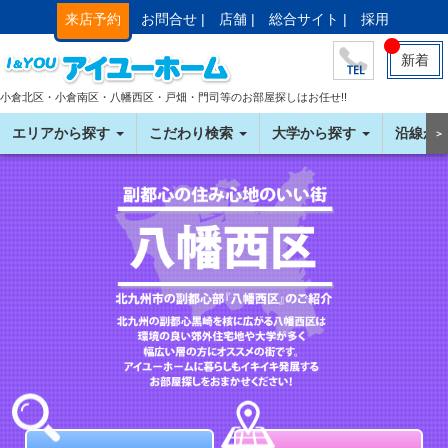
来店予約
お問合せ |
店舗 |
総合サイト |
採用
新着
小倉北区・小倉南区・八幡西区・戸畑・門司等のお部屋探しはお任せ!!
エリアから探す
こだわり検索
大学から探す
沿線か
＞