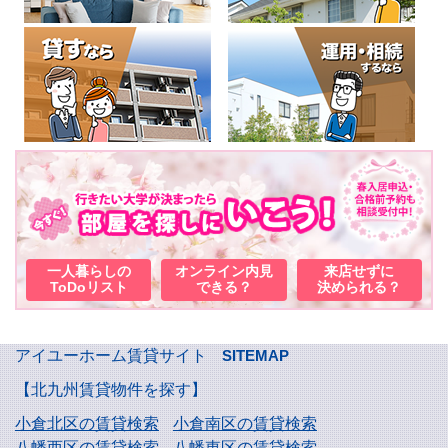
一人暮らしの
オンライン内見
来店せずに
ToDoリスト
できる？
決められる？
アイユーホーム賃貸サイト
SITEMAP
【北九州賃貸物件を探す】
小倉北区の賃貸検索
小倉南区の賃貸検索
八幡西区の賃貸検索
八幡東区の賃貸検索