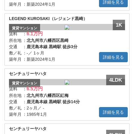
詳細を見る
築年月
：
新築2024年1月
LEGEND KUROSAKI（レジェンド黒崎）
1K
賃貸
マンション
6.1万円
賃料
：
所在地
：
北九州市八幡西区黒崎
交通
：
鹿児島本線 黒崎駅 徒歩3分
敷／礼
：
-／ 1ヶ月
詳細を見る
築年月
：
新築2024年1月
センチュリーヤハタ
4LDK
賃貸
マンション
6.5万円
賃料
：
所在地
：
北九州市八幡西区紅梅
交通
：
鹿児島本線 黒崎駅 徒歩14分
敷／礼
：
2ヶ月／ -
詳細を見る
築年月
：
1985年1月
センチュリーヤハタ