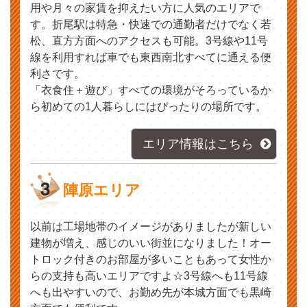
用や月々の家賃を抑えたい方に人気のエリアで
す。折尾駅は特急・快速での通勤者だけでなく若
松、直方方面へのアクセスも可能。3号線や11号
線を利用すれば車でも東西南北すべてに通える便
利さです。
「衣食住＋遊び」すべての環境がそろっているか
ら初めての1人暮らしにはぴったりの場所です。
エリア情報はこちら
陣原エリア
以前は工場地帯のイメージがありましたが新しい
建物が増え、感じのいい街並になりました！オー
トロック付きのお部屋が多いこともあって女性か
らの支持も高いエリアですよ☆3号線へも11号線
へも出やすいので、お勤め先が本城方面でも黒崎