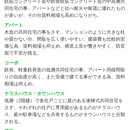
鉄筋コンクリート造や鉄骨鉄筋コンクリート造の中高層共
同住宅の事。アパートなどと比べ耐火や耐震に優れたもの
が多いが、その分賃料相場も高めになりがち。
アパート
木造の共同住宅の事をさす。マンションのように大きな柱
や梁がない分、間取を広く使いやすい。建築費も比較的安
価な為、賃料相場も抑えめ。構造上音が響きやすく、防音
面で不安が残る。
コーポ
鉄骨、軽量鉄骨造の低層共同住宅の事。アパート同様間取
りの自由度が高く、また安価で建てる事ができる為、賃料
相場は抑えめ。
テラスハウス・タウンハウス
低層（2階建）で各住戸ごとに庭のある連棟式共同住宅を
さす。それぞれの住戸に専用庭があるものがテラスハウ
ス、庭や駐車場などを共有するものがタウンハウスと分類
される。