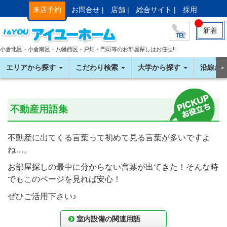
来店予約
お問合せ |
店舗 |
総合サイト |
採用
新着
小倉北区・小倉南区・八幡西区・戸畑・門司等のお部屋探しはお任せ!!
エリアから探す
こだわり検索
大学から探す
沿線か
＞
不動産用語集
不動産に出てくる言葉って初めて見る言葉が多いですよ
ね…。
お部屋探しの最中に分からない言葉が出てきた！そんな時
でもこのページを見れば安心！
ぜひご活用下さい♪
室内設備の関連用語