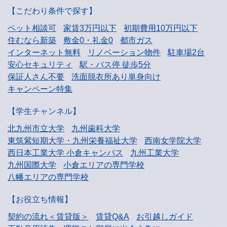
【こだわり条件で探す】
ペット相談可
家賃3万円以下
初期費用10万円以下
住むなら新築
敷金0・礼金0
都市ガス
インターネット無料
リノベーション物件
駐車場2台
安心セキュリティ
駅・バス停 徒歩5分
保証人さん不要
洗面脱衣所あり単身向け
キャンペーン特集
【学生チャンネル】
北九州市立大学
九州歯科大学
東筑紫短期大学・
九州栄養福祉大学
西南女学院大学
西日本工業大学
小倉キャンパス
九州工業大学
九州国際大学
小倉エリアの専門学校
八幡エリアの専門学校
【お役立ち情報】
契約の流れ＜賃貸版＞
賃貸Q&A
お引越しガイド