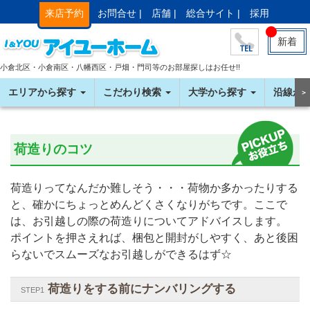
来店予約
お問合せ |
店舗 |
総合サイト |
採用
新着
小倉北区・小倉南区・八幡西区・戸畑・門司等のお部屋探しはお任せ!!
エリアから探す
こだわり検索
大学から探す
沿線か
＞
荷造りのコツ
荷造りってなんだか難しそう・・・荷物か多かったりする
と、確かにちょっとめんどくさくなりがちです。ここで
は、お引越しの際の荷造りについてアドバイスします。
ポイントを押さえれば、梱包と開封がしやすく、あと後困
らないでスムーズなお引越しができるはず☆
荷造りをする前にナンバリングする
STEP1