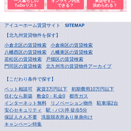
一人暮らしの
オンライン内見
来店せずに
ToDoリスト
できる？
決められる？
アイユーホーム賃貸サイト
SITEMAP
【北九州賃貸物件を探す】
小倉北区の賃貸検索
小倉南区の賃貸検索
八幡西区の賃貸検索
八幡東区の賃貸検索
若松区の賃貸検索
戸畑区の賃貸検索
門司区の賃貸検索
北九州市の賃貸物件アーカイブ
【こだわり条件で探す】
ペット相談可
家賃3万円以下
初期費用10万円以下
住むなら新築
敷金0・礼金0
都市ガス
インターネット無料
リノベーション物件
駐車場2台
安心セキュリティ
駅・バス停 徒歩5分
保証人さん不要
洗面脱衣所あり単身向け
キャンペーン特集