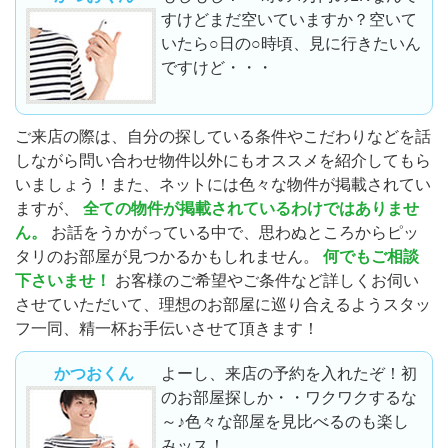
すけどまだ空いていますか？空いて
いたら○日の○時頃、見に行きたいん
ですけど・・・
ご来店の際は、自分の探している条件やこだわりなどを話
しながら問い合わせ物件以外にもオススメを紹介してもら
いましょう！また、ネットには色々な物件が掲載されてい
ますが、
全ての物件が掲載されているわけではありませ
ん。
お話をうかがっている中で、思わぬところからピッ
タリのお部屋が見つかるかもしれません。
何でもご相談
下さいませ！
お客様のご希望やご条件など詳しくお伺い
させていただいて、理想のお部屋に巡り合えるようスタッ
フ一同、精一杯お手伝いさせて頂きます！
かつおくん
よーし、来店の予約を入れたぞ！初
のお部屋探しか・・ワクワクするな
～♪色々な部屋を見比べるのも楽し
みッス！