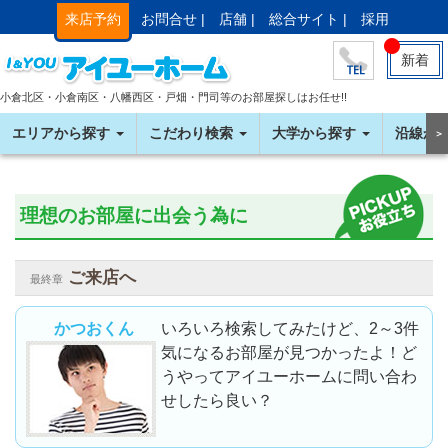
来店予約
お問合せ |
店舗 |
総合サイト |
採用
新着
小倉北区・小倉南区・八幡西区・戸畑・門司等のお部屋探しはお任せ!!
エリアから探す
こだわり検索
大学から探す
沿線か
＞
理想のお部屋に出会う為に
ご来店へ
最終章
かつおくん
いろいろ検索してみたけど、2～3件
気になるお部屋が見つかったよ！ど
うやってアイユーホームに問い合わ
せしたら良い？