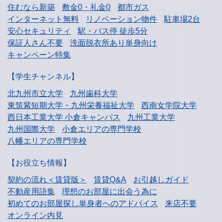
住むなら新築
敷金0・礼金0
都市ガス
インターネット無料
リノベーション物件
駐車場2台
安心セキュリティ
駅・バス停 徒歩5分
保証人さん不要
洗面脱衣所あり単身向け
キャンペーン特集
【学生チャンネル】
北九州市立大学
九州歯科大学
東筑紫短期大学・
九州栄養福祉大学
西南女学院大学
西日本工業大学
小倉キャンパス
九州工業大学
九州国際大学
小倉エリアの専門学校
八幡エリアの専門学校
【お役立ち情報】
契約の流れ＜賃貸版＞
賃貸Q&A
お引越しガイド
不動産用語集
理想のお部屋に出会う為に
初めてのお部屋探し
単身者へのアドバイス
来店不要
オンライン内見